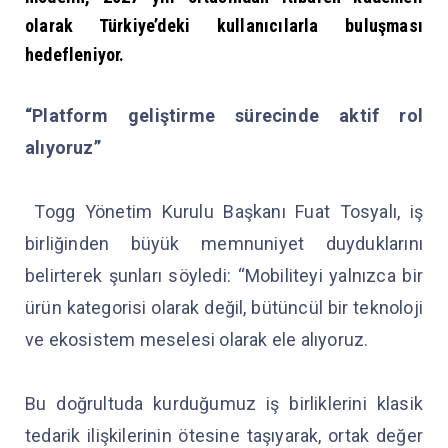
olarak Türkiye’deki kullanıcılarla buluşması
hedefleniyor.
“Platform geliştirme sürecinde aktif rol
alıyoruz”
Togg Yönetim Kurulu Başkanı Fuat Tosyalı, iş
birliğinden büyük memnuniyet duyduklarını
belirterek şunları söyledi: “Mobiliteyi yalnızca bir
ürün kategorisi olarak değil, bütüncül bir teknoloji
ve ekosistem meselesi olarak ele alıyoruz.
Bu doğrultuda kurduğumuz iş birliklerini klasik
tedarik ilişkilerinin ötesine taşıyarak, ortak değer