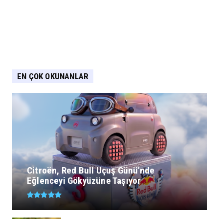
EN ÇOK OKUNANLAR
Citroën, Red Bull Uçuş Günü'nde
Eğlenceyi Gökyüzüne Taşıyor