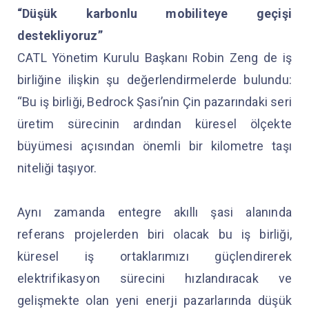
“Düşük karbonlu mobiliteye geçişi
destekliyoruz”
CATL Yönetim Kurulu Başkanı Robin Zeng de iş
birliğine ilişkin şu değerlendirmelerde bulundu:
“Bu iş birliği, Bedrock Şasi’nin Çin pazarındaki seri
üretim sürecinin ardından küresel ölçekte
büyümesi açısından önemli bir kilometre taşı
niteliği taşıyor.
Aynı zamanda entegre akıllı şasi alanında
referans projelerden biri olacak bu iş birliği,
küresel iş ortaklarımızı güçlendirerek
elektrifikasyon sürecini hızlandıracak ve
gelişmekte olan yeni enerji pazarlarında düşük