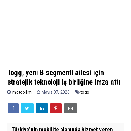
Togg, yeni B segmenti ailesi için
stratejik teknoloji iş birliğine imza attı
motobilim
Mayıs 07, 2026
togg
Türkiye’nin mobilite alanında hizmet veren