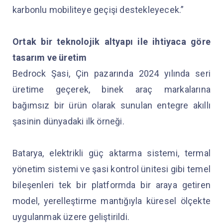
karbonlu mobiliteye geçişi destekleyecek.”
Ortak bir teknolojik altyapı ile ihtiyaca göre
tasarım ve üretim
Bedrock Şasi, Çin pazarında 2024 yılında seri
üretime geçerek, binek araç markalarına
bağımsız bir ürün olarak sunulan entegre akıllı
şasinin dünyadaki ilk örneği.
Batarya, elektrikli güç aktarma sistemi, termal
yönetim sistemi ve şasi kontrol ünitesi gibi temel
bileşenleri tek bir platformda bir araya getiren
model, yerelleştirme mantığıyla küresel ölçekte
uygulanmak üzere geliştirildi.