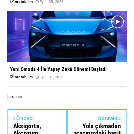
motobilim
Eylül 05, 2026
Yeni Omoda 4 İle Yapay Zekâ Dönemi Başladı
motobilim
Eylül 01, 2026
JAECOO
Önceki
Sonraki
Aksigorta,
Yola çıkmadan
Akçözüm
aracınızdaki basit