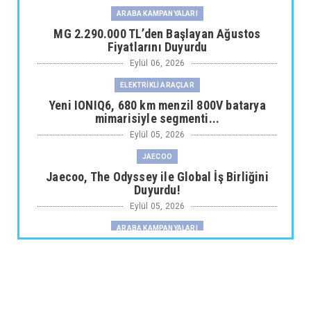
ARABA KAMPANYALARI
MG 2.290.000 TL’den Başlayan Ağustos
Fiyatlarını Duyurdu
Eylül 06, 2026
ELEKTRİKLİ ARAÇLAR
Yeni IONIQ6, 680 km menzil 800V batarya
mimarisiyle segmenti...
Eylül 05, 2026
JAECOO
Jaecoo, The Odyssey ile Global İş Birliğini
Duyurdu!
Eylül 05, 2026
ARABA KAMPANYALARI
Fiat Professional’dan 1 Milyon tl’ye Varan
Finansman Desteği...
Eylül 05, 2026
SKYWELL