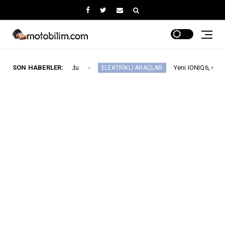
nı Duyurdu
SON HABERLER:
Yeni IONIQ6, 680 km menzil 800V 
ELEKTRİKLİ ARAÇLAR