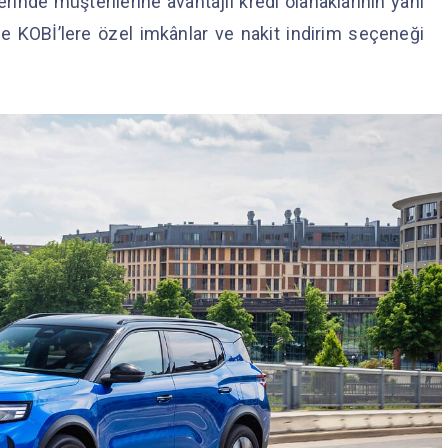
inde müşterilerine avantajlı kredi olanaklarının yanı
de KOBİ’lere özel imkânlar ve nakit indirim seçeneği