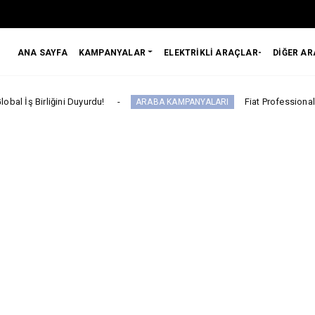
ANA SAYFA
KAMPANYALAR
ELEKTRİKLİ ARAÇLAR-
DİĞER A
i Duyurdu!
Fiat Professional’dan 1 Milyon t
ARABA KAMPANYALARI