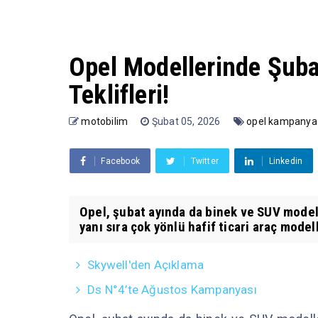
Opel Modellerinde Şub
Teklifleri!
motobilim
Şubat 05, 2026
opel kampanya
Facebook
Twitter
Linkedin
Opel, şubat ayında da binek ve SUV modell
yanı sıra çok yönlü hafif ticari araç modell
Skywell'den Açıklama
Ds N°4’te Ağustos Kampanyası