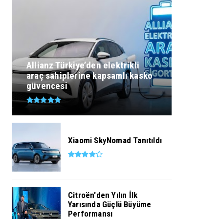
Allianz Türkiye’den elektrikli
araç sahiplerine kapsamlı kasko
güvencesi
Xiaomi SkyNomad Tanıtıldı
Citroën'den Yılın İlk
Yarısında Güçlü Büyüme
Performansı