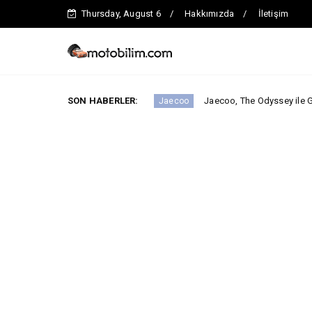
Thursday, August 6
Hakkımızda
İletişim
ntinde iddialı.
SON HABERLER:
Jaecoo, The Odyssey ile Global İş Birliğin
Jaecoo