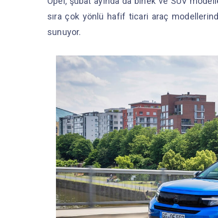
Opel, şubat ayında da binek ve SUV modeller
sıra çok yönlü hafif ticari araç modellerin
sunuyor.