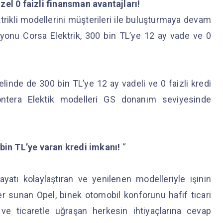
zel 0 faizli finansman avantajları!
ktrikli modellerini müşterileri ile buluşturmaya devam
siyonu Corsa Elektrik, 300 bin TL’ye 12 ay vade ve 0
linde de 300 bin TL’ye 12 ay vadeli ve 0 faizli kredi
rontera Elektik modelleri GS donanım seviyesinde
 bin TL’ye varan kredi imkanı!
“
hayatı kolaylaştıran ve yenilenen modelleriyle işinin
r sunan Opel, binek otomobil konforunu hafif ticari
in ve ticaretle uğraşan herkesin ihtiyaçlarına cevap