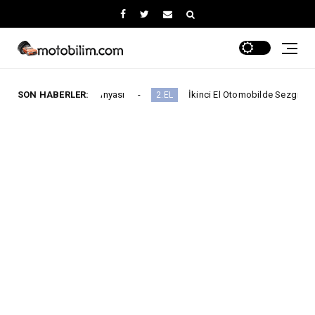
ampanyası
SON HABERLER:
İkinci El Otomobilde Sezgisel Fiyatlama Tarihe Karı
2.EL