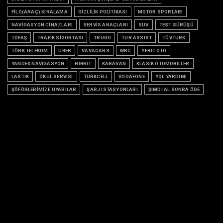
FİLO(ARAÇ) KİRALAMA
GİZLİLİK POLİTİKASI
MOTOR SPORLARI
NAVİGASYON CİHAZLARI
SERVİS ARAÇLARI
SUV
TEST SÜRÜŞÜ
TOFAŞ
TRAFİK SİGORTASI
TRUGO
TUR ASSIST
TÜVTURK
TÜRK TELEKOM
UBER
VAVACARS
WRC
YERLİ OTO
YANDEX NAVIGASYON
HIBRIT
KARAVAN
KLASIK OTOMOBILLER
LASTIK
OKUL SERVISI
TURKCELL
VODAFONE
YOL YARDIMI
ŞÖFÖRLERİMİZE UYARILAR
ŞARJ ISTASYONLARI
ŞIMDI AL SONRA ÖDE