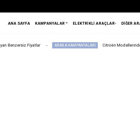
ANA SAYFA
KAMPANYALAR
ELEKTRİKLİ ARAÇLAR-
DİĞER A
Fiyatlar
Citroën Modellerinde Ağustosa Özel
ARABA KAMPANYALARI