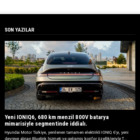
SON YAZILAR
Yeni IONIQ6, 680 km menzil 800V batarya
mimarisiyle segmentinde iddialı.
Hyundai Motor Türkiye, yenilenen tamamen elektrikli IONIQ 6’yı, yeni
devreye alınan Bluelink hizmeti ve gelişmiş konfor özellikleriyle T...