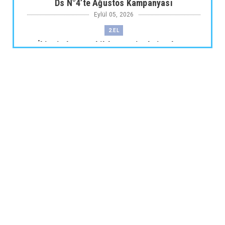
Ds N°4’te Ağustos Kampanyası
Eylül 05, 2026
2.EL
İkinci El Otomobilde Sezgisel Fiyatlama
Tarihe Karışıyor
Eylül 04, 2026
CHERY
Chery 20 Milyon Araç ile Aylık 200 Bin
Adedin Üzerinde İhrac...
Eylül 04, 2026
ARABA KAMPANYALARI
Lexus’ta LBX ve RX Performance Hybrid
Modellerinde Özel Fiya...
Eylül 04, 2026
ARABA KAMPANYALARI
Suzuki Ağustos Kampanyası: Vitara ve S-
Cross’ta Özel Fiyatla...
Eylül 04, 2026