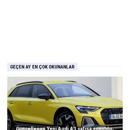
ARABA KAMPANYALARI
PEUGEOT Ağustos Kampanyası: 2008, 3008,
5008 ve E-208’de Sıf...
Eylül 04, 2026
GEÇEN AY EN ÇOK OKUNANLAR
Güncellenen Yeni Audi A3 satışa sunuldu