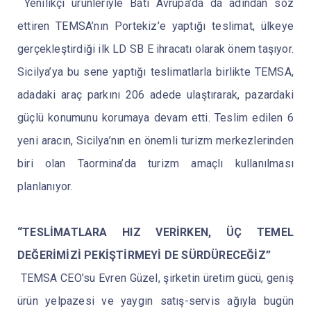
Yenilikçi ürünleriyle Batı Avrupa’da da adından söz
ettiren TEMSA’nın Portekiz’e yaptığı teslimat, ülkeye
gerçekleştirdiği ilk LD SB E ihracatı olarak önem taşıyor.
Sicilya’ya bu sene yaptığı teslimatlarla birlikte TEMSA,
adadaki araç parkını 206 adede ulaştırarak, pazardaki
güçlü konumunu korumaya devam etti. Teslim edilen 6
yeni aracın, Sicilya’nın en önemli turizm merkezlerinden
biri olan Taormina’da turizm amaçlı kullanılması
planlanıyor.
“TESLİMATLARA HIZ VERİRKEN, ÜÇ TEMEL
DEĞERİMİZİ PEKİŞTİRMEYİ DE SÜRDÜRECEĞİZ”
TEMSA CEO’su Evren Güzel, şirketin üretim gücü, geniş
ürün yelpazesi ve yaygın satış-servis ağıyla bugün