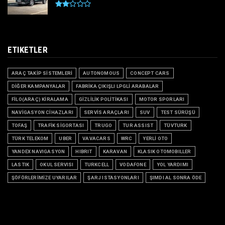
ETIKETLER
ARAÇ TAKİP SİSTEMLERİ
AUTONOMOUS
CONCEPT CARS
DİĞER KAMPANYALAR
FABRİKA ÇIKIŞLI LPGLİ ARABALAR
FİLO(ARAÇ) KİRALAMA
GİZLİLİK POLİTİKASI
MOTOR SPORLARI
NAVİGASYON CİHAZLARI
SERVİS ARAÇLARI
SUV
TEST SÜRÜŞÜ
TOFAŞ
TRAFİK SİGORTASI
TRUGO
TUR ASSIST
TÜVTURK
TÜRK TELEKOM
UBER
VAVACARS
WRC
YERLİ OTO
YANDEX NAVIGASYON
HIBRIT
KARAVAN
KLASIK OTOMOBILLER
LASTIK
OKUL SERVISI
TURKCELL
VODAFONE
YOL YARDIMI
ŞÖFÖRLERİMİZE UYARILAR
ŞARJ ISTASYONLARI
ŞIMDI AL SONRA ÖDE