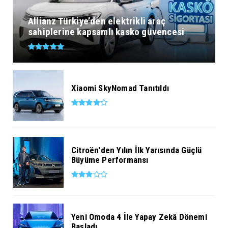
Allianz Türkiye’den elektrikli araç
sahiplerine kapsamlı kasko güvencesi
Xiaomi SkyNomad Tanıtıldı
Citroën'den Yılın İlk Yarısında Güçlü
Büyüme Performansı
Yeni Omoda 4 İle Yapay Zekâ Dönemi
Başladı