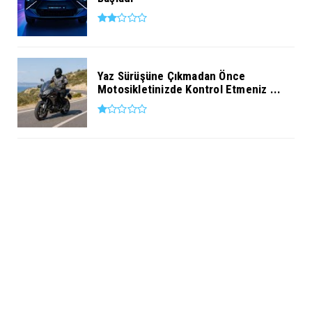
Yaz Sürüşüne Çıkmadan Önce
Motosikletinizde Kontrol Etmeniz ...