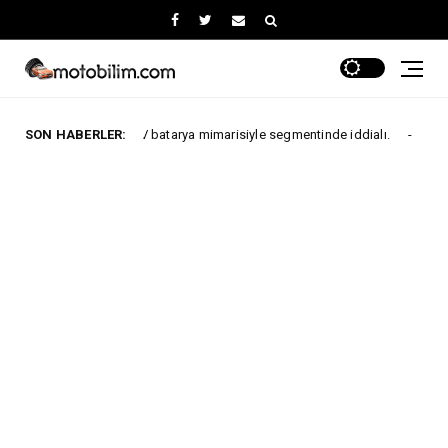
nzil 800V batarya mimarisiyle segmentinde iddialı.
SON HABERLER:
Jaecoo
Jaecoo