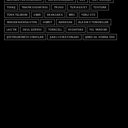
TOFAŞ
TRAFİK SİGORTASI
TRUGO
TUR ASSIST
TÜVTURK
TÜRK TELEKOM
UBER
VAVACARS
WRC
YERLİ OTO
YANDEX NAVIGASYON
HIBRIT
KARAVAN
KLASIK OTOMOBILLER
LASTIK
OKUL SERVISI
TURKCELL
VODAFONE
YOL YARDIMI
ŞÖFÖRLERİMİZE UYARILAR
ŞARJ ISTASYONLARI
ŞIMDI AL SONRA ÖDE