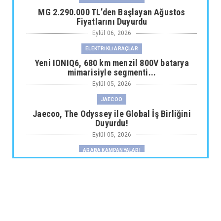
MG 2.290.000 TL’den Başlayan Ağustos
Fiyatlarını Duyurdu
Eylül 06, 2026
ELEKTRİKLİ ARAÇLAR
Yeni IONIQ6, 680 km menzil 800V batarya
mimarisiyle segmenti...
Eylül 05, 2026
JAECOO
Jaecoo, The Odyssey ile Global İş Birliğini
Duyurdu!
Eylül 05, 2026
ARABA KAMPANYALARI
Fiat Professional’dan 1 Milyon tl’ye Varan
Finansman Desteği...
Eylül 05, 2026
SKYWELL
Skywell'den Açıklama