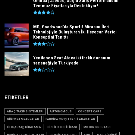
Omoda | Jaecoo, Güçlü Satış Performansını
Temmuz Fiyatlarıyla Destekliyor!
MG, Goodwood’da Sportif Mirasını İleri
Teknolojiyle Buluşturan İki Heyecan Verici
Konseptini Tanıttı
Yenilenen Seat Ateca iki farklı donanım
seçeneğiyle Türkiyede
ETIKETLER
ARAÇ TAKİP SİSTEMLERİ
AUTONOMOUS
CONCEPT CARS
DİĞER KAMPANYALAR
FABRİKA ÇIKIŞLI LPGLİ ARABALAR
FİLO(ARAÇ) KİRALAMA
GİZLİLİK POLİTİKASI
MOTOR SPORLARI
NAVİGASYON CİHAZLARI
SERVİS ARAÇLARI
SUV
TEST SÜRÜŞÜ