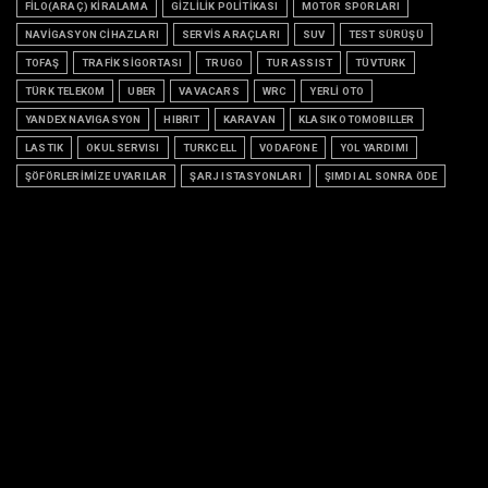
FİLO(ARAÇ) KİRALAMA
GİZLİLİK POLİTİKASI
MOTOR SPORLARI
NAVİGASYON CİHAZLARI
SERVİS ARAÇLARI
SUV
TEST SÜRÜŞÜ
TOFAŞ
TRAFİK SİGORTASI
TRUGO
TUR ASSIST
TÜVTURK
TÜRK TELEKOM
UBER
VAVACARS
WRC
YERLİ OTO
YANDEX NAVIGASYON
HIBRIT
KARAVAN
KLASIK OTOMOBILLER
LASTIK
OKUL SERVISI
TURKCELL
VODAFONE
YOL YARDIMI
ŞÖFÖRLERİMİZE UYARILAR
ŞARJ ISTASYONLARI
ŞIMDI AL SONRA ÖDE