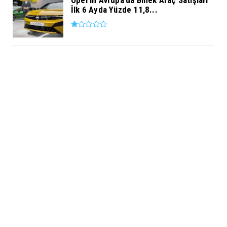
Opel’in Avrupa’da Binek Araç Satışları
İlk 6 Ayda Yüzde 11,8...