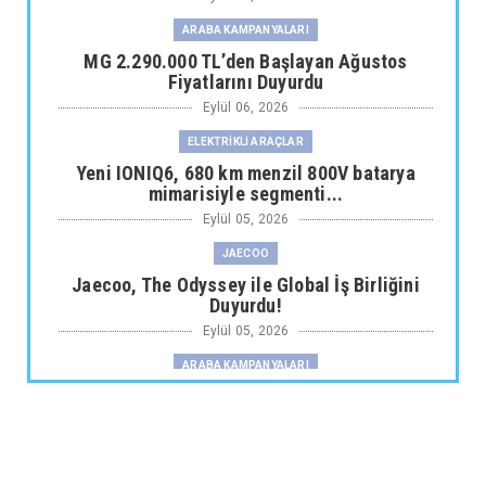
ARABA KAMPANYALARI
MG 2.290.000 TL’den Başlayan Ağustos
Fiyatlarını Duyurdu
Eylül 06, 2026
ELEKTRİKLİ ARAÇLAR
Yeni IONIQ6, 680 km menzil 800V batarya
mimarisiyle segmenti...
Eylül 05, 2026
JAECOO
Jaecoo, The Odyssey ile Global İş Birliğini
Duyurdu!
Eylül 05, 2026
ARABA KAMPANYALARI
Fiat Professional’dan 1 Milyon tl’ye Varan
Finansman Desteği...
Eylül 05, 2026
SKYWELL