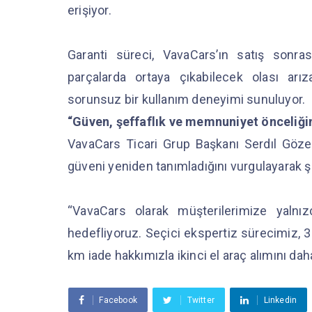
erişiyor.
Garanti süreci, VavaCars’ın satış sonra
parçalarda ortaya çıkabilecek olası arız
sorunsuz bir kullanım deneyimi sunuluyor.
“Güven, şeffaflık ve memnuniyet önceliği
VavaCars Ticari Grup Başkanı Serdıl Gözele
güveni yeniden tanımladığını vurgulayarak ş
“VavaCars olarak müşterilerimize yalnı
hedefliyoruz. Seçici ekspertiz sürecimiz, 
km iade hakkımızla ikinci el araç alımını daha
Facebook
Twitter
Linkedin