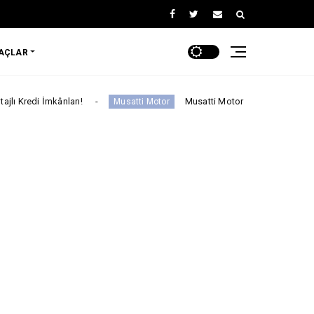
RAÇLAR
arı!
Musatti Motor Carbot, Kingpow ve Off Track ile
Musatti Motor