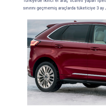
Türkiye’de ikinci el araç ticareti yapan iş
sınırını geçmemiş araçlarda tüketiciye 3 ay