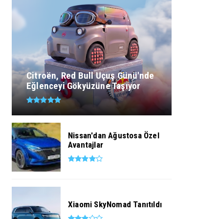
Citroën, Red Bull Uçuş Günü'nde
Eğlenceyi Gökyüzüne Taşıyor
Nissan'dan Ağustosa Özel
Avantajlar
Xiaomi SkyNomad Tanıtıldı