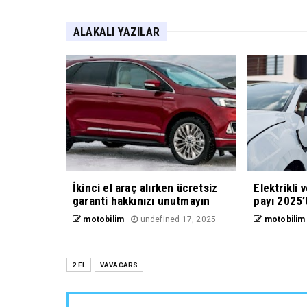
ALAKALI YAZILAR
İkinci el araç alırken ücretsiz
Elektrikli 
garanti hakkınızı unutmayın
payı 2025’
motobilim
undefined 17, 2025
motobilim
2.EL
VAVACARS