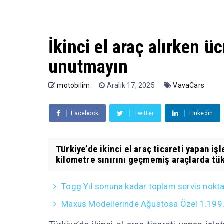
İkinci el araç alırken üc
unutmayın
motobilim
Aralık 17, 2025
VavaCars
Facebook
Twitter
Linkedin
Türkiye’de ikinci el araç ticareti yapan i
kilometre sınırını geçmemiş araçlarda tüke
Togg Yıl sonuna kadar toplam servis noktas
Maxus Modellerinde Ağustosa Özel 1.199.0