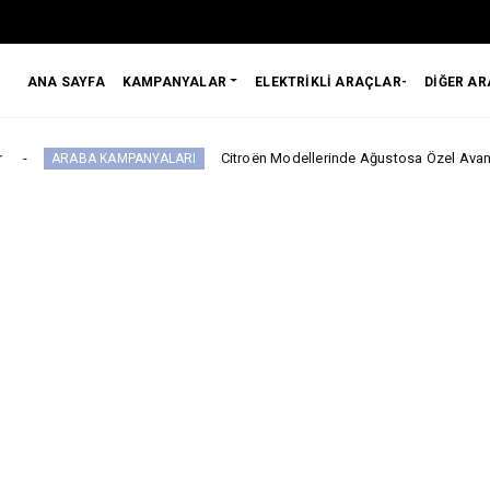
ANA SAYFA
KAMPANYALAR
ELEKTRİKLİ ARAÇLAR-
DİĞER A
Citroën Modellerinde Ağustosa Özel Avantajlı Kredi İmkânl
KAMPANYALARI