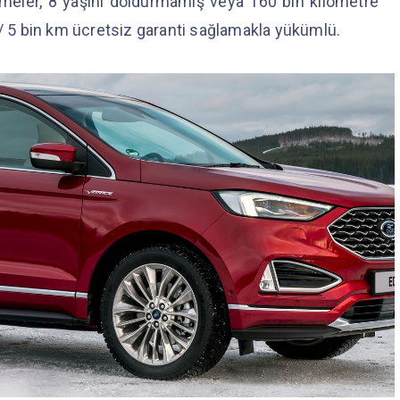
letmeler, 8 yaşını doldurmamış veya 160 bin kilometre
 / 5 bin km ücretsiz garanti sağlamakla yükümlü.