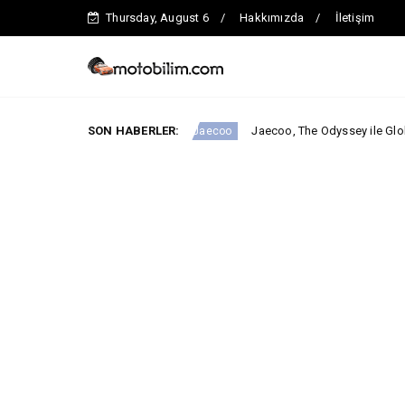
Thursday, August 6
Hakkımızda
İletişim
e iddialı.
SON HABERLER:
Jaecoo, The Odyssey ile Global İş Birliğini Duyu
Jaecoo