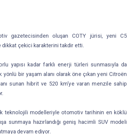
iv gazetecisinden oluşan COTY jürisi, yeni C5
kkat çekici karakterini takdir etti.
u yapısı kadar farklı enerji türleri sunmasıyla da
çok yönlü bir yaşam alanı olarak öne çıkan yeni Citroën
kanı sunan hibrit ve 520 km’ye varan menzile sahip
or.
 teknolojili modelleriyle otomotiv tarihinin en köklü
atışa sunmaya hazırlandığı geniş hacimli SUV modeli
a atmaya devam ediyor.