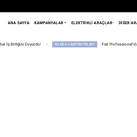
ANA SAYFA
KAMPANYALAR
ELEKTRİKLİ ARAÇLAR-
DİĞER A
rdu!
Fiat Professional’dan 1 Milyon tl’ye V
ARABA KAMPANYALARI