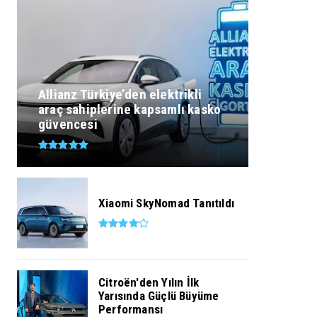
Allianz Türkiye’den elektrikli
araç sahiplerine kapsamlı kasko
güvencesi
Xiaomi SkyNomad Tanıtıldı
Citroën'den Yılın İlk
Yarısında Güçlü Büyüme
Performansı