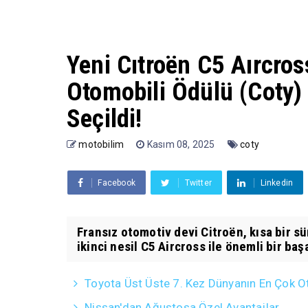
Yeni Cıtroën C5 Aırcros
Otomobili Ödülü (Coty) 
Seçildi!
motobilim
Kasım 08, 2025
coty
Facebook
Twitter
Linkedin
Fransız otomotiv devi Citroën, kısa bir sü
ikinci nesil C5 Aircross ile önemli bir başa
Toyota Üst Üste 7. Kez Dünyanın En Çok O
Nissan'dan Ağustosa Özel Avantajlar