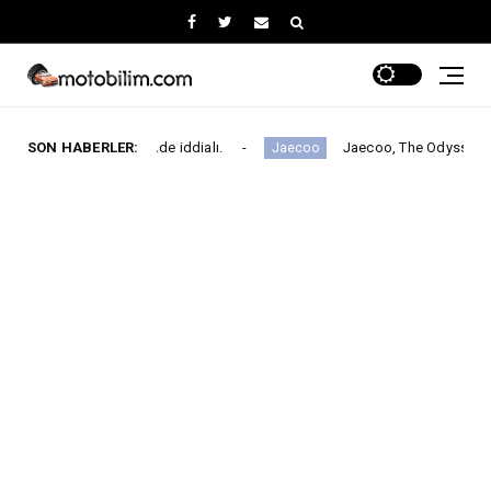
gmentinde iddialı.
SON HABERLER:
Jaecoo, The Odyssey ile Global İş Birl
Jaecoo