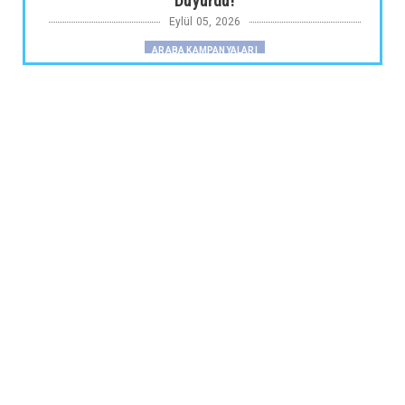
Duyurdu!
Eylül 05, 2026
ARABA KAMPANYALARI
Fiat Professional’dan 1 Milyon tl’ye Varan
Finansman Desteği...
Eylül 05, 2026
SKYWELL
Skywell'den Açıklama
Eylül 05, 2026
ARABA KAMPANYALARI
Ds N°4’te Ağustos Kampanyası
Eylül 05, 2026
2.EL
İkinci El Otomobilde Sezgisel Fiyatlama
Tarihe Karışıyor
Eylül 04, 2026
CHERY