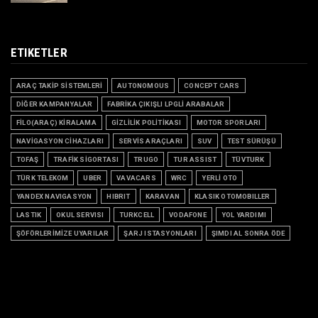
ETIKETLER
ARAÇ TAKİP SİSTEMLERİ
AUTONOMOUS
CONCEPT CARS
DİĞER KAMPANYALAR
FABRİKA ÇIKIŞLI LPGLİ ARABALAR
FİLO(ARAÇ) KİRALAMA
GİZLİLİK POLİTİKASI
MOTOR SPORLARI
NAVİGASYON CİHAZLARI
SERVİS ARAÇLARI
SUV
TEST SÜRÜŞÜ
TOFAŞ
TRAFİK SİGORTASI
TRUGO
TUR ASSIST
TÜVTURK
TÜRK TELEKOM
UBER
VAVACARS
WRC
YERLİ OTO
YANDEX NAVIGASYON
HIBRIT
KARAVAN
KLASIK OTOMOBILLER
LASTIK
OKUL SERVISI
TURKCELL
VODAFONE
YOL YARDIMI
ŞÖFÖRLERİMİZE UYARILAR
ŞARJ ISTASYONLARI
ŞIMDI AL SONRA ÖDE