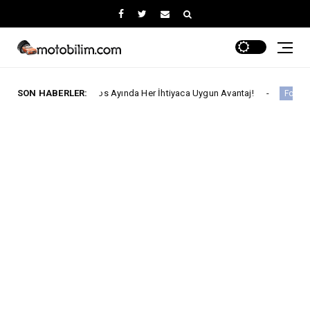
a Ağustos Ayında Her İhtiyaca Uygun Avantaj!
SON HABERLER:
Ford Truc
Ford Trucks