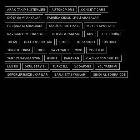
ARAÇ TAKİP SİSTEMLERİ
AUTONOMOUS
CONCEPT CARS
DİĞER KAMPANYALAR
FABRİKA ÇIKIŞLI LPGLİ ARABALAR
FİLO(ARAÇ) KİRALAMA
GİZLİLİK POLİTİKASI
MOTOR SPORLARI
NAVİGASYON CİHAZLARI
SERVİS ARAÇLARI
SUV
TEST SÜRÜŞÜ
TOFAŞ
TRAFİK SİGORTASI
TRUGO
TUR ASSIST
TÜVTURK
TÜRK TELEKOM
UBER
VAVACARS
WRC
YERLİ OTO
YANDEX NAVIGASYON
HIBRIT
KARAVAN
KLASIK OTOMOBILLER
LASTIK
OKUL SERVISI
TURKCELL
VODAFONE
YOL YARDIMI
ŞÖFÖRLERİMİZE UYARILAR
ŞARJ ISTASYONLARI
ŞIMDI AL SONRA ÖDE