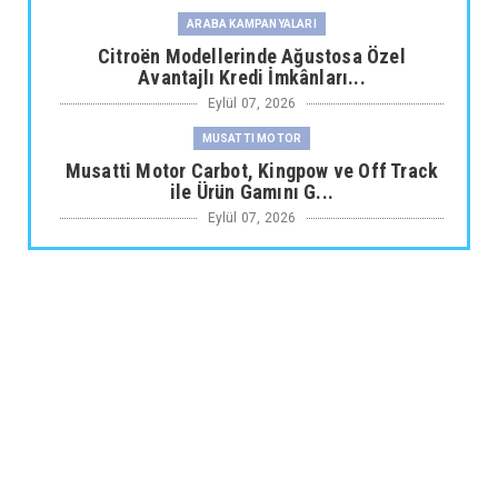
ARABA KAMPANYALARI
Citroën Modellerinde Ağustosa Özel
Avantajlı Kredi İmkânları...
Eylül 07, 2026
MUSATTI MOTOR
Musatti Motor Carbot, Kingpow ve Off Track
ile Ürün Gamını G...
Eylül 07, 2026
NİSSAN
Nissan Qashqai e-POWER’den Guinness
Dünya Rekoru Tek Depoyla...
Eylül 07, 2026
AUDİ
Audi Nuvolari 405 günde geliştirildi
Eylül 06, 2026
JAECOO
Omoda Jaecoo İlk Kez 2026 Paris Otomobil