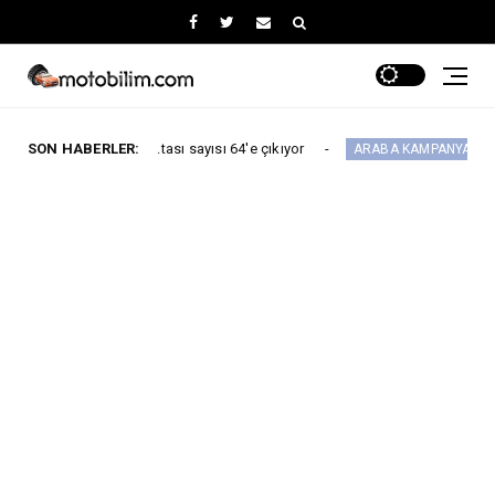
vis noktası sayısı 64'e çıkıyor
SON HABERLER:
Maxus Model
ARABA KAMPANYALARI