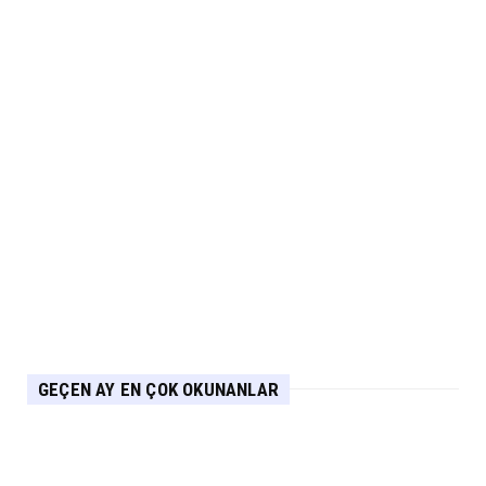
Fuarı’nda Yerini Al...
Eylül 06, 2026
ARABA KAMPANYALARI
MG 2.290.000 TL’den Başlayan Ağustos
Fiyatlarını Duyurdu
Eylül 06, 2026
ELEKTRİKLİ ARAÇLAR
Yeni IONIQ6, 680 km menzil 800V batarya
mimarisiyle segmenti...
Eylül 05, 2026
GEÇEN AY EN ÇOK OKUNANLAR