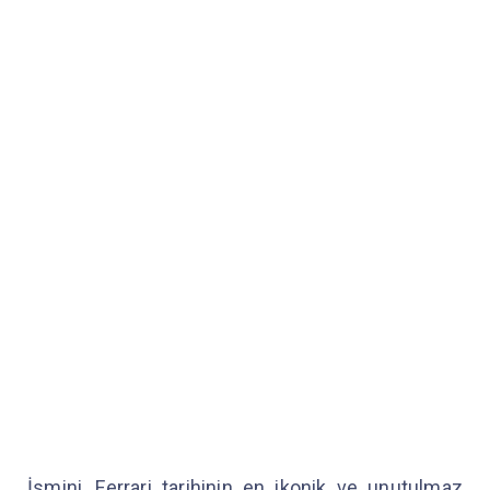
İsmini, Ferrari tarihinin en ikonik ve unutulmaz