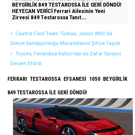
BEYGİRLİK 849 TESTAROSSA İLE GERİ DÖNDÜ!
HEYECAN VERİCİ Ferrari Ailesinin Yeni
Zirvesi 849 Testarossa Tanıt...
Castrol Ford Team Türkiye, Junior WRC’de
Dünya Şampiyonluğu Mücadelesini Şili’ye Taşıdı
Toyota, Finlandiya Rallisi’nde de Zafer Serisini
Devam Ettirdi
FERRARI TESTAROSSA EFSANESİ 1050 BEYGİRLİK
849 TESTAROSSA İLE GERİ DÖNDÜ!