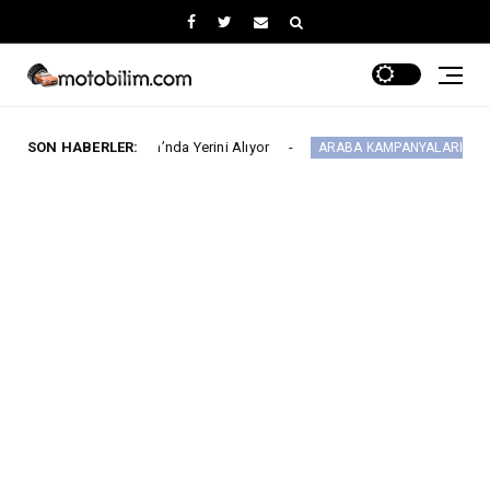
bil Fuarı’nda Yerini Alıyor
SON HABERLER:
MG 2.290.000 
ARABA KAMPANYALARI