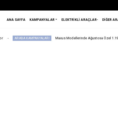
ANA SAYFA
KAMPANYALAR
ELEKTRİKLİ ARAÇLAR-
DİĞER A
Maxus Modellerinde Ağustosa Özel 1.199.000 Tl’den Ba
A KAMPANYALARI