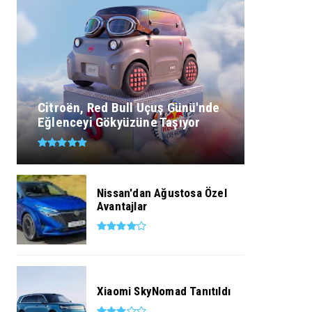
Citroën, Red Bull Uçuş Günü'nde
Eğlenceyi Gökyüzüne Taşıyor
Nissan'dan Ağustosa Özel
Avantajlar
Xiaomi SkyNomad Tanıtıldı