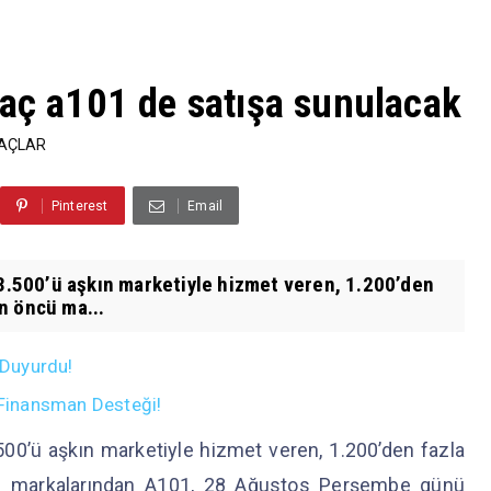
raç a101 de satışa sunulacak
RAÇLAR
Pinterest
Email
13.500’ü aşkın marketiyle hizmet veren, 1.200’den
n öncü ma...
 Duyurdu!
n Finansman Desteği!
.500’ü aşkın marketiyle hizmet veren, 1.200’den fazla
cü markalarından A101, 28 Ağustos Perşembe günü