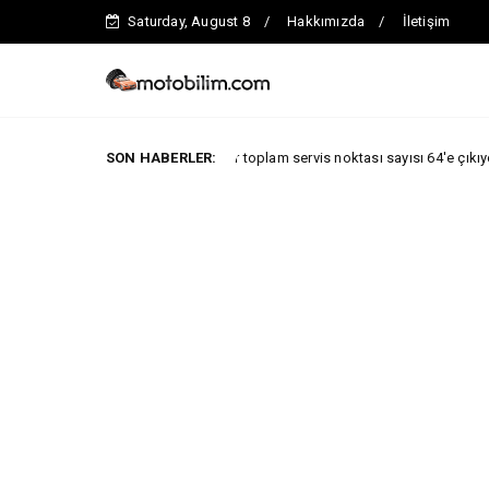
Saturday, August 8
Hakkımızda
İletişim
Togg Yıl sonuna kadar toplam servis noktası sayısı 64'e çıkıyor
SON HABERLER:
ARAB