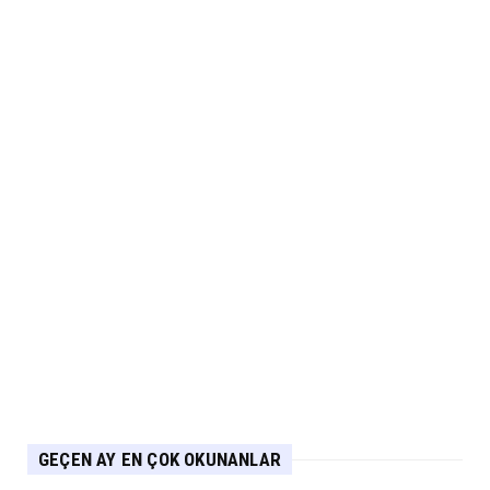
JAECOO
Omoda Jaecoo İlk Kez 2026 Paris Otomobil
Fuarı’nda Yerini Al...
Eylül 06, 2026
ARABA KAMPANYALARI
MG 2.290.000 TL’den Başlayan Ağustos
Fiyatlarını Duyurdu
Eylül 06, 2026
ELEKTRİKLİ ARAÇLAR
Yeni IONIQ6, 680 km menzil 800V batarya
mimarisiyle segmenti...
Eylül 05, 2026
GEÇEN AY EN ÇOK OKUNANLAR