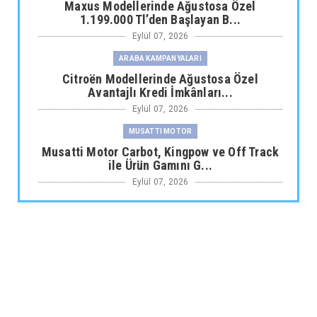
Maxus Modellerinde Ağustosa Özel
1.199.000 Tl’den Başlayan B...
Eylül 07, 2026
ARABA KAMPANYALARI
Citroën Modellerinde Ağustosa Özel
Avantajlı Kredi İmkânları...
Eylül 07, 2026
MUSATTI MOTOR
Musatti Motor Carbot, Kingpow ve Off Track
ile Ürün Gamını G...
Eylül 07, 2026
NİSSAN
Nissan Qashqai e-POWER’den Guinness
Dünya Rekoru Tek Depoyla...
Eylül 07, 2026
AUDİ
Audi Nuvolari 405 günde geliştirildi
Eylül 06, 2026