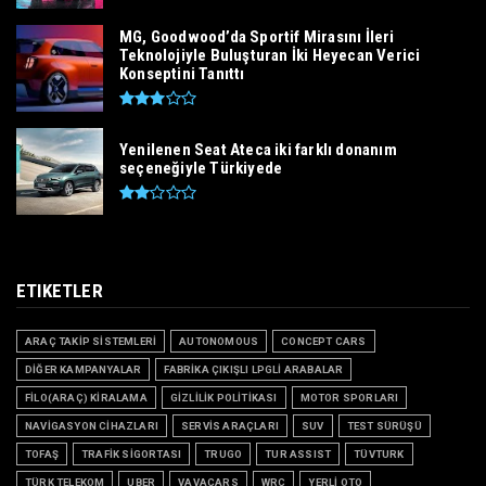
MG, Goodwood’da Sportif Mirasını İleri
Teknolojiyle Buluşturan İki Heyecan Verici
Konseptini Tanıttı
Yenilenen Seat Ateca iki farklı donanım
seçeneğiyle Türkiyede
ETIKETLER
ARAÇ TAKİP SİSTEMLERİ
AUTONOMOUS
CONCEPT CARS
DİĞER KAMPANYALAR
FABRİKA ÇIKIŞLI LPGLİ ARABALAR
FİLO(ARAÇ) KİRALAMA
GİZLİLİK POLİTİKASI
MOTOR SPORLARI
NAVİGASYON CİHAZLARI
SERVİS ARAÇLARI
SUV
TEST SÜRÜŞÜ
TOFAŞ
TRAFİK SİGORTASI
TRUGO
TUR ASSIST
TÜVTURK
TÜRK TELEKOM
UBER
VAVACARS
WRC
YERLİ OTO