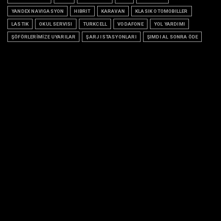
YANDEX NAVIGASYON
HIBRIT
KARAVAN
KLASIK OTOMOBILLER
LASTIK
OKUL SERVISI
TURKCELL
VODAFONE
YOL YARDIMI
ŞÖFÖRLERİMİZE UYARILAR
ŞARJ ISTASYONLARI
ŞIMDI AL SONRA ÖDE