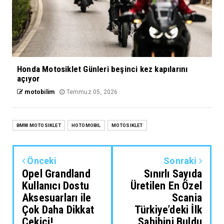
Honda Motosiklet Günleri beşinci kez kapılarını
açıyor
motobilim
Temmuz 05, 2026
BMW MOTOSIKLET
HOTOMOBIL
MOTOSIKLET
Önceki
Sonraki
Opel Grandland
Sınırlı Sayıda
Kullanıcı Dostu
Üretilen En Özel
Aksesuarları ile
Scania
Çok Daha Dikkat
Türkiye’deki İlk
Çekici!
Sahibini Buldu