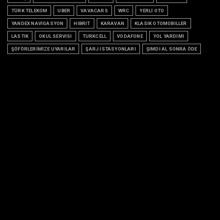
TÜRK TELEKOM
UBER
VAVACARS
WRC
YERLİ OTO
YANDEX NAVIGASYON
HIBRIT
KARAVAN
KLASIK OTOMOBILLER
LASTIK
OKUL SERVISI
TURKCELL
VODAFONE
YOL YARDIMI
ŞÖFÖRLERİMİZE UYARILAR
ŞARJ ISTASYONLARI
ŞIMDI AL SONRA ÖDE