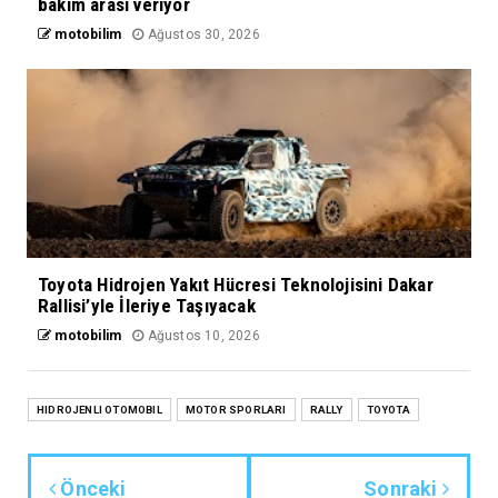
bakım arası veriyor
motobilim
Ağustos 30, 2026
Toyota Hidrojen Yakıt Hücresi Teknolojisini Dakar
Rallisi’yle İleriye Taşıyacak
motobilim
Ağustos 10, 2026
HIDROJENLI OTOMOBIL
MOTOR SPORLARI
RALLY
TOYOTA
Önceki
Sonraki