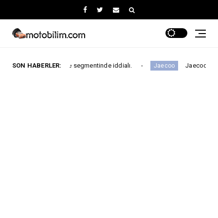
marisiyle segmentinde iddialı.
SON HABERLER:
Jaecoo, The Odyssey ile Glo
Jaecoo