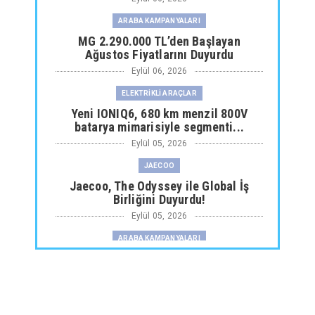
ARABA KAMPANYALARI
MG 2.290.000 TL’den Başlayan
Ağustos Fiyatlarını Duyurdu
Eylül 06, 2026
ELEKTRİKLİ ARAÇLAR
Yeni IONIQ6, 680 km menzil 800V
batarya mimarisiyle segmenti...
Eylül 05, 2026
JAECOO
Jaecoo, The Odyssey ile Global İş
Birliğini Duyurdu!
Eylül 05, 2026
ARABA KAMPANYALARI
Fiat Professional’dan 1 Milyon tl’ye
Varan Finansman Desteği...
Eylül 05, 2026
SKYWELL