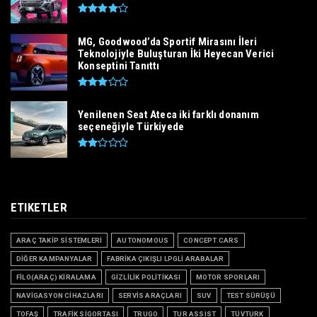
MG, Goodwood’da Sportif Mirasını İleri
Teknolojiyle Buluşturan İki Heyecan Verici
Konseptini Tanıttı
Yenilenen Seat Ateca iki farklı donanım
seçeneğiyle Türkiyede
ETIKETLER
ARAÇ TAKİP SİSTEMLERİ
AUTONOMOUS
CONCEPT CARS
DİĞER KAMPANYALAR
FABRİKA ÇIKIŞLI LPGLİ ARABALAR
FİLO(ARAÇ) KİRALAMA
GİZLİLİK POLİTİKASI
MOTOR SPORLARI
NAVİGASYON CİHAZLARI
SERVİS ARAÇLARI
SUV
TEST SÜRÜŞÜ
TOFAŞ
TRAFİK SİGORTASI
TRUGO
TUR ASSIST
TÜVTURK