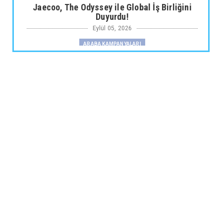
Jaecoo, The Odyssey ile Global İş Birliğini
Duyurdu!
Eylül 05, 2026
ARABA KAMPANYALARI
Fiat Professional’dan 1 Milyon tl’ye Varan
Finansman Desteği...
Eylül 05, 2026
SKYWELL
Skywell'den Açıklama
Eylül 05, 2026
ARABA KAMPANYALARI
Ds N°4’te Ağustos Kampanyası
Eylül 05, 2026
2.EL
İkinci El Otomobilde Sezgisel Fiyatlama
Tarihe Karışıyor
Eylül 04, 2026