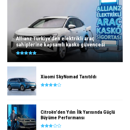
Allianz Türkiye’den elektrikli araç
sahiplerine kapsamlı kasko güvencesi
Xiaomi SkyNomad Tanıtıldı
Citroën'den Yılın İlk Yarısında Güçlü
Büyüme Performansı