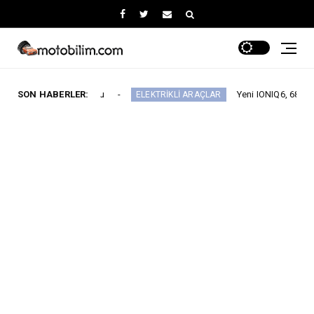
ı Duyurdu
SON HABERLER:
Yeni IONIQ6, 680 km menzil 800V ba
ELEKTRİKLİ ARAÇLAR