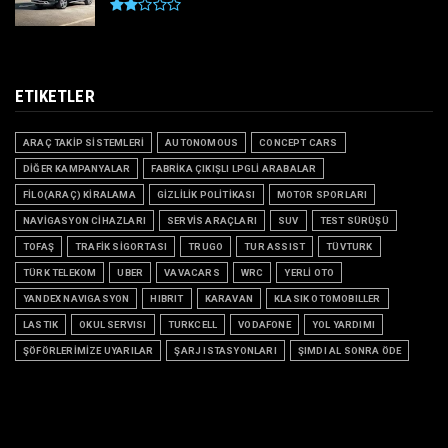
ETIKETLER
ARAÇ TAKİP SİSTEMLERİ
AUTONOMOUS
CONCEPT CARS
DİĞER KAMPANYALAR
FABRİKA ÇIKIŞLI LPGLİ ARABALAR
FİLO(ARAÇ) KİRALAMA
GİZLİLİK POLİTİKASI
MOTOR SPORLARI
NAVİGASYON CİHAZLARI
SERVİS ARAÇLARI
SUV
TEST SÜRÜŞÜ
TOFAŞ
TRAFİK SİGORTASI
TRUGO
TUR ASSIST
TÜVTURK
TÜRK TELEKOM
UBER
VAVACARS
WRC
YERLİ OTO
YANDEX NAVIGASYON
HIBRIT
KARAVAN
KLASIK OTOMOBILLER
LASTIK
OKUL SERVISI
TURKCELL
VODAFONE
YOL YARDIMI
ŞÖFÖRLERİMİZE UYARILAR
ŞARJ ISTASYONLARI
ŞIMDI AL SONRA ÖDE