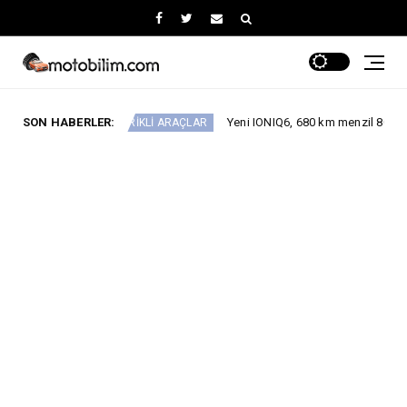
SON HABERLER:
Yeni IONIQ6, 680 km menzil 800V batarya mimaris
ELEKTRİKLİ ARAÇLAR