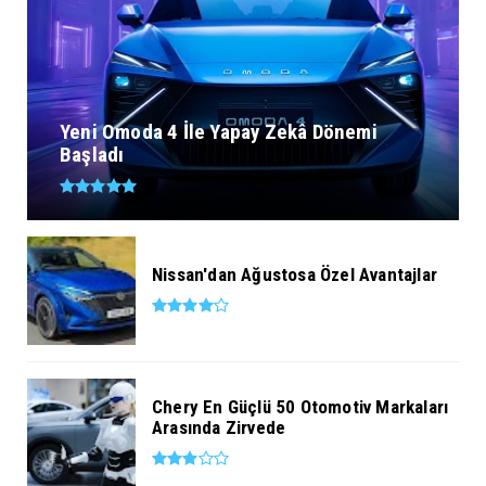
Yeni Omoda 4 İle Yapay Zekâ Dönemi
Başladı
Nissan'dan Ağustosa Özel Avantajlar
Chery En Güçlü 50 Otomotiv Markaları
Arasında Zirvede