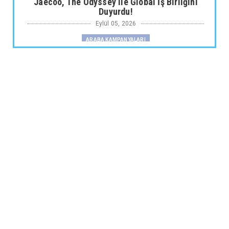
Jaecoo, The Odyssey ile Global İş Birliğini
Duyurdu!
Eylül 05, 2026
ARABA KAMPANYALARI
Fiat Professional’dan 1 Milyon tl’ye Varan
Finansman Desteği...
Eylül 05, 2026
SKYWELL
Skywell'den Açıklama
Eylül 05, 2026
ARABA KAMPANYALARI
Ds N°4’te Ağustos Kampanyası
Eylül 05, 2026
2.EL
İkinci El Otomobilde Sezgisel Fiyatlama
Tarihe Karışıyor
Eylül 04, 2026