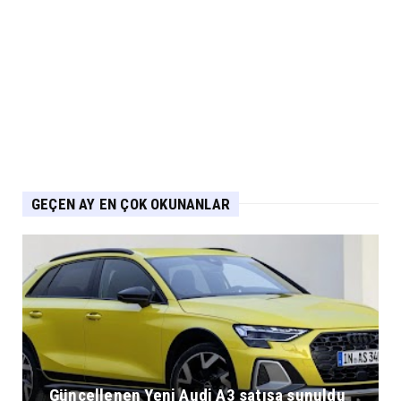
CHERY
Chery 20 Milyon Araç ile Aylık 200 Bin
Adedin Üzerinde İhrac...
Eylül 04, 2026
GEÇEN AY EN ÇOK OKUNANLAR
Güncellenen Yeni Audi A3 satışa sunuldu