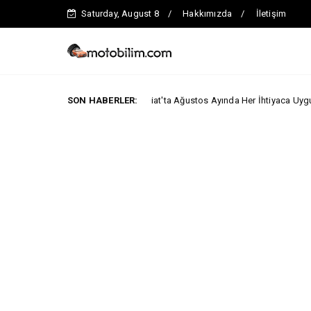
Saturday, August 8
Hakkımızda
İletişim
SON HABERLER:
Fiat'ta Ağustos Ayında Her İhtiyaca Uygun Avantaj!
ABA KAMPANYALARI