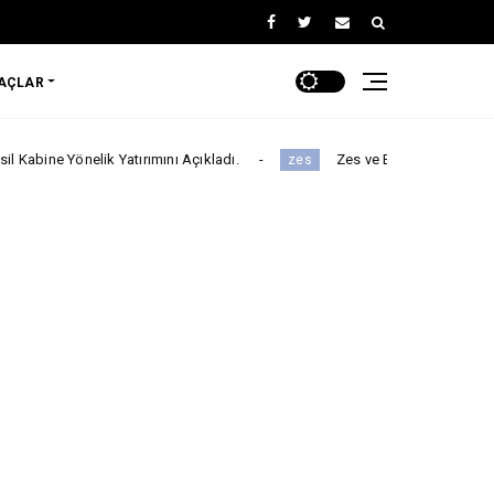
RAÇLAR
nelik Yatırımını Açıkladı.
Zes ve Beefull Teknoloji’den Roaming
zes