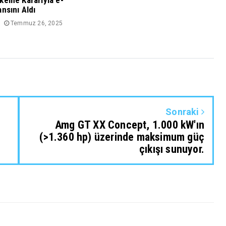
keme Kararıyla e-
nsını Aldı
Temmuz 26, 2025
Sonraki
Amg GT XX Concept, 1.000 kW'ın
(>1.360 hp) üzerinde maksimum güç
çıkışı sunuyor.