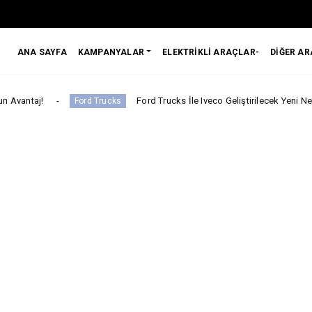
ANA SAYFA
KAMPANYALAR
ELEKTRİKLİ ARAÇLAR-
DİĞER A
Ford Trucks İle Iveco Geliştirilecek Yeni Nesil Kabine Yö
Ford Trucks