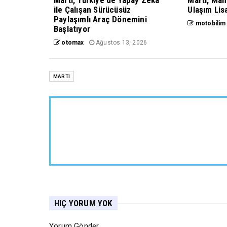
Martı, Türkiye'de Yapay Zeka
Martı, Mah
ile Çalışan Sürücüsüz
Ulaşım Lisa
Paylaşımlı Araç Dönemini
motobilim
Başlatıyor
otomax
Ağustos 13, 2026
MARTI
HIÇ YORUM YOK
Yorum Gönder