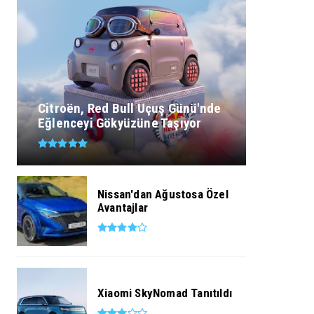
Citroën, Red Bull Uçuş Günü'nde
Eğlenceyi Gökyüzüne Taşıyor
Nissan'dan Ağustosa Özel
Avantajlar
Xiaomi SkyNomad Tanıtıldı