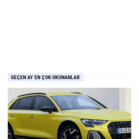
Nissan Qashqai e-POWER’den Guinness
Dünya Rekoru Tek Depoyla...
Eylül 07, 2026
AUDİ
Audi Nuvolari 405 günde geliştirildi
Eylül 06, 2026
GEÇEN AY EN ÇOK OKUNANLAR