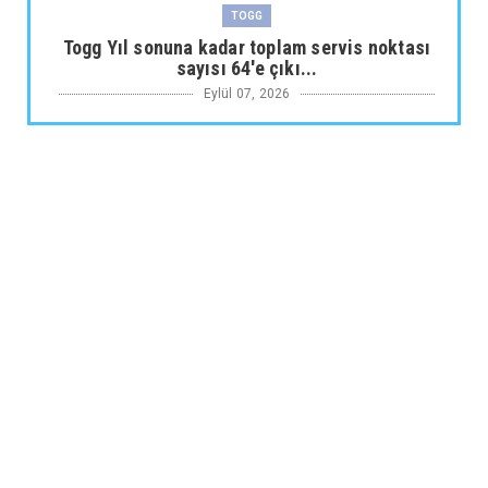
TOGG
Togg Yıl sonuna kadar toplam servis noktası
sayısı 64'e çıkı...
Eylül 07, 2026
ARABA KAMPANYALARI
Maxus Modellerinde Ağustosa Özel
1.199.000 Tl’den Başlayan B...
Eylül 07, 2026
ARABA KAMPANYALARI
Citroën Modellerinde Ağustosa Özel
Avantajlı Kredi İmkânları...
Eylül 07, 2026
MUSATTI MOTOR
Musatti Motor Carbot, Kingpow ve Off Track
ile Ürün Gamını G...
Eylül 07, 2026
NİSSAN