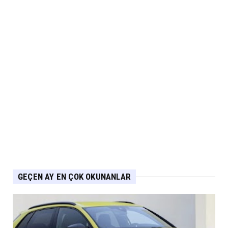
2.EL
İkinci El Otomobilde Sezgisel Fiyatlama
Tarihe Karışıyor
Eylül 04, 2026
CHERY
Chery 20 Milyon Araç ile Aylık 200 Bin
Adedin Üzerinde İhrac...
Eylül 04, 2026
GEÇEN AY EN ÇOK OKUNANLAR