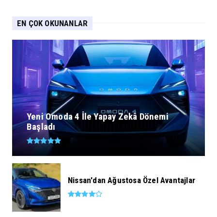
EN ÇOK OKUNANLAR
Yeni Omoda 4 İle Yapay Zekâ Dönemi
Başladı
Nissan'dan Ağustosa Özel Avantajlar