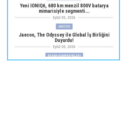
Yeni IONIQ6, 680 km menzil 800V batarya
mimarisiyle segmenti...
Eylül 05, 2026
JAECOO
Jaecoo, The Odyssey ile Global İş Birliğini
Duyurdu!
Eylül 05, 2026
ARABA KAMPANYALARI
Fiat Professional’dan 1 Milyon tl’ye Varan
Finansman Desteği...
Eylül 05, 2026
SKYWELL
Skywell'den Açıklama
Eylül 05, 2026
ARABA KAMPANYALARI
Ds N°4’te Ağustos Kampanyası
Eylül 05, 2026