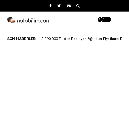
MG 2.290.000 TL’den Başlayan Ağustos Fiyatlarını Duyurdu
SON HABERLER:
I
ELEKT