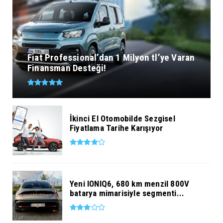
Fiat Professional’dan 1 Milyon tl’ye Varan
Finansman Desteği!
İkinci El Otomobilde Sezgisel
Fiyatlama Tarihe Karışıyor
Yeni IONIQ6, 680 km menzil 800V
batarya mimarisiyle segmenti...