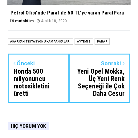
Petrol Ofisi’nde Paraf ile 50 TL’ye varan ParafPara
motobilim
Aralık 18, 2020
AKARYAKIT İSTASYONU KAMPANYALARI
AYTEMIZ
PARAF
Önceki
Sonraki
Honda 500
Yeni Opel Mokka,
milyonuncu
Üç Yeni Renk
motosikletini
Seçeneği ile Çok
üretti
Daha Cesur
HIÇ YORUM YOK