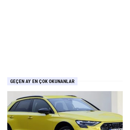
MUSATTI MOTOR
Musatti Motor Carbot, Kingpow ve Off Track
ile Ürün Gamını G...
Eylül 07, 2026
NİSSAN
Nissan Qashqai e-POWER’den Guinness
Dünya Rekoru Tek Depoyla...
Eylül 07, 2026
GEÇEN AY EN ÇOK OKUNANLAR