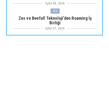
Eylül 08, 2026
ZES
Zes ve Beefull Teknoloji’den Roaming İş
Birliği
Eylül 07, 2026
TOGG
Togg Yıl sonuna kadar toplam servis noktası
sayısı 64'e çıkı...
Eylül 07, 2026
ARABA KAMPANYALARI
Maxus Modellerinde Ağustosa Özel
1.199.000 Tl’den Başlayan B...
Eylül 07, 2026
ARABA KAMPANYALARI
Citroën Modellerinde Ağustosa Özel
Avantajlı Kredi İmkânları...
Eylül 07, 2026