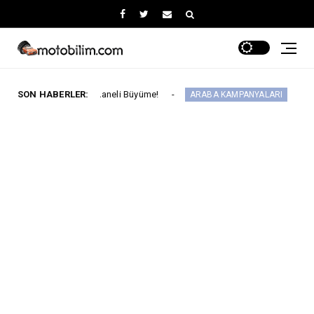
Ay Üç Haneli Büyüme!
SON HABERLER:
Fiat'ta Ağustos Ayın
ARABA KAMPANYALARI