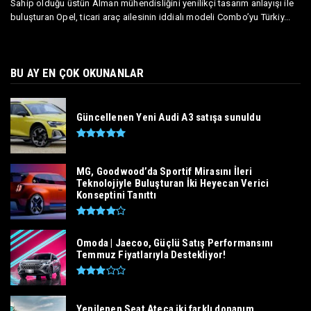
Sahip olduğu üstün Alman mühendisliğini yenilikçi tasarım anlayışı ile
buluşturan Opel, ticari araç ailesinin iddialı modeli Combo’yu Türkiy...
BU AY EN ÇOK OKUNANLAR
Güncellenen Yeni Audi A3 satışa sunuldu
MG, Goodwood’da Sportif Mirasını İleri
Teknolojiyle Buluşturan İki Heyecan Verici
Konseptini Tanıttı
Omoda | Jaecoo, Güçlü Satış Performansını
Temmuz Fiyatlarıyla Destekliyor!
Yenilenen Seat Ateca iki farklı donanım