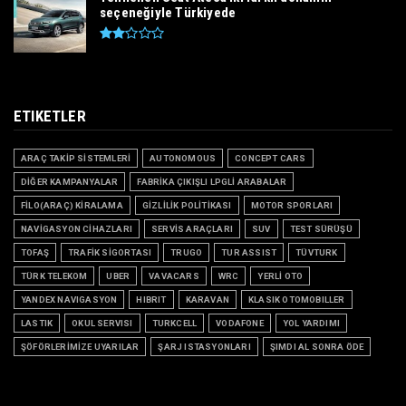
seçeneğiyle Türkiyede
ETIKETLER
ARAÇ TAKİP SİSTEMLERİ
AUTONOMOUS
CONCEPT CARS
DİĞER KAMPANYALAR
FABRİKA ÇIKIŞLI LPGLİ ARABALAR
FİLO(ARAÇ) KİRALAMA
GİZLİLİK POLİTİKASI
MOTOR SPORLARI
NAVİGASYON CİHAZLARI
SERVİS ARAÇLARI
SUV
TEST SÜRÜŞÜ
TOFAŞ
TRAFİK SİGORTASI
TRUGO
TUR ASSIST
TÜVTURK
TÜRK TELEKOM
UBER
VAVACARS
WRC
YERLİ OTO
YANDEX NAVIGASYON
HIBRIT
KARAVAN
KLASIK OTOMOBILLER
LASTIK
OKUL SERVISI
TURKCELL
VODAFONE
YOL YARDIMI
ŞÖFÖRLERİMİZE UYARILAR
ŞARJ ISTASYONLARI
ŞIMDI AL SONRA ÖDE