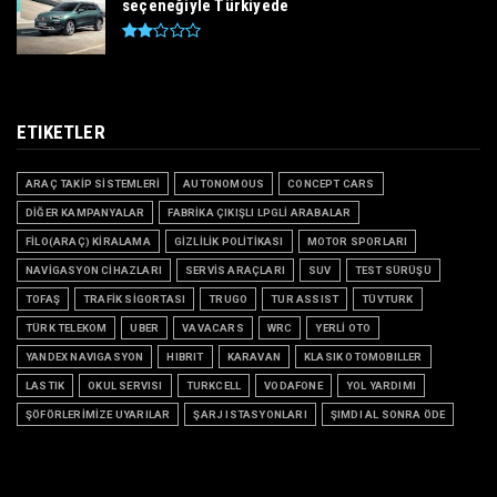
seçeneğiyle Türkiyede
ETIKETLER
ARAÇ TAKİP SİSTEMLERİ
AUTONOMOUS
CONCEPT CARS
DİĞER KAMPANYALAR
FABRİKA ÇIKIŞLI LPGLİ ARABALAR
FİLO(ARAÇ) KİRALAMA
GİZLİLİK POLİTİKASI
MOTOR SPORLARI
NAVİGASYON CİHAZLARI
SERVİS ARAÇLARI
SUV
TEST SÜRÜŞÜ
TOFAŞ
TRAFİK SİGORTASI
TRUGO
TUR ASSIST
TÜVTURK
TÜRK TELEKOM
UBER
VAVACARS
WRC
YERLİ OTO
YANDEX NAVIGASYON
HIBRIT
KARAVAN
KLASIK OTOMOBILLER
LASTIK
OKUL SERVISI
TURKCELL
VODAFONE
YOL YARDIMI
ŞÖFÖRLERİMİZE UYARILAR
ŞARJ ISTASYONLARI
ŞIMDI AL SONRA ÖDE