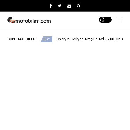
SON HABERLER:
Chery 20 Milyon Araç ile Aylık 200 Bin Adedin Üzerinde İhra
CHERY