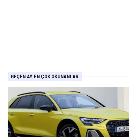
Eylül 04, 2026
ARABA KAMPANYALARI
PEUGEOT Ağustos Kampanyası: 2008, 3008,
5008 ve E-208’de Sıf...
Eylül 04, 2026
GEÇEN AY EN ÇOK OKUNANLAR