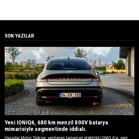
SON YAZILAR
Yeni IONIQ6, 680 km menzil 800V batarya
mimarisiyle segmentinde iddialı.
Hyundai Motor Türkiye, yenilenen tamamen elektrikli IONIQ 6’yı, yeni