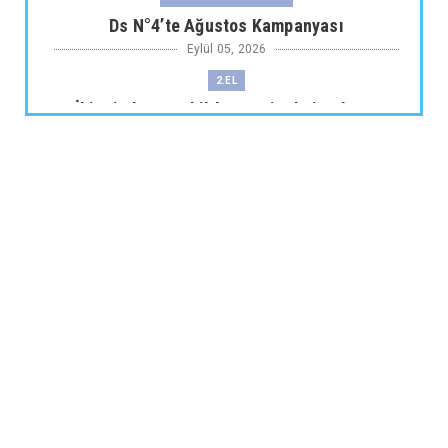
Ds N°4’te Ağustos Kampanyası
Eylül 05, 2026
2.EL
İkinci El Otomobilde Sezgisel Fiyatlama
Tarihe Karışıyor
Eylül 04, 2026
CHERY
Chery 20 Milyon Araç ile Aylık 200 Bin
Adedin Üzerinde İhrac...
Eylül 04, 2026
ARABA KAMPANYALARI
Lexus’ta LBX ve RX Performance Hybrid
Modellerinde Özel Fiya...
Eylül 04, 2026
ARABA KAMPANYALARI
Suzuki Ağustos Kampanyası: Vitara ve S-
Cross’ta Özel Fiyatla...