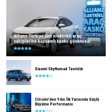
Allianz Türkiye’den elektrikli araç
sahiplerine kapsamlı kasko güvencesi
Xiaomi SkyNomad Tanıtıldı
Citroën'den Yılın İlk Yarısında Güçlü
Büyüme Performansı