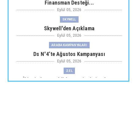
Finansman Desteği...
Eylül 05, 2026
SKYWELL
Skywell'den Açıklama
Eylül 05, 2026
ARABA KAMPANYALARI
Ds N°4’te Ağustos Kampanyası
Eylül 05, 2026
2.EL
İkinci El Otomobilde Sezgisel Fiyatlama
Tarihe Karışıyor
Eylül 04, 2026
CHERY
Chery 20 Milyon Araç ile Aylık 200 Bin
Adedin Üzerinde İhrac...
Eylül 04, 2026
ARABA KAMPANYALARI