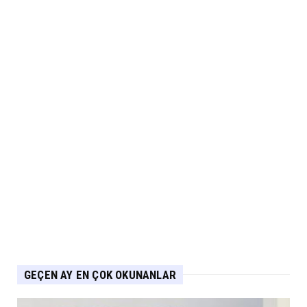
Lexus’ta LBX ve RX Performance Hybrid
Modellerinde Özel Fiya...
Eylül 04, 2026
ARABA KAMPANYALARI
Suzuki Ağustos Kampanyası: Vitara ve S-
Cross’ta Özel Fiyatla...
Eylül 04, 2026
ARABA KAMPANYALARI
PEUGEOT Ağustos Kampanyası: 2008, 3008,
5008 ve E-208’de Sıf...
Eylül 04, 2026
GEÇEN AY EN ÇOK OKUNANLAR