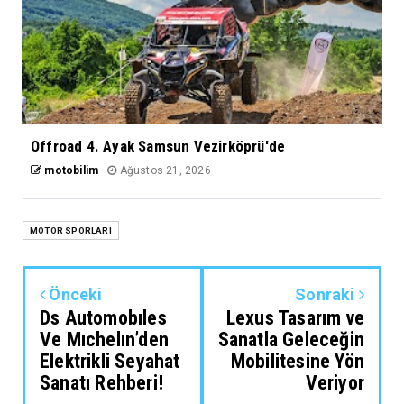
Offroad 4. Ayak Samsun Vezirköprü'de
motobilim
Ağustos 21, 2026
MOTOR SPORLARI
Önceki
Sonraki
Ds Automobıles
Lexus Tasarım ve
Ve Mıchelın’den
Sanatla Geleceğin
Elektrikli Seyahat
Mobilitesine Yön
Sanatı Rehberi!
Veriyor