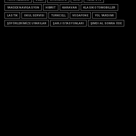
YANDEX NAVIGASYON
HIBRIT
KARAVAN
KLASIK OTOMOBILLER
LASTIK
OKUL SERVISI
TURKCELL
VODAFONE
YOL YARDIMI
ŞÖFÖRLERİMİZE UYARILAR
ŞARJ ISTASYONLARI
ŞIMDI AL SONRA ÖDE