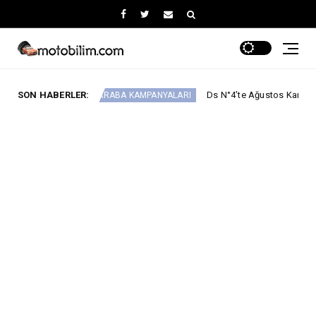
SON HABERLER:
Ds N°4’te Ağustos Kampanyası
ARABA KAMPANYALARI
2.EL