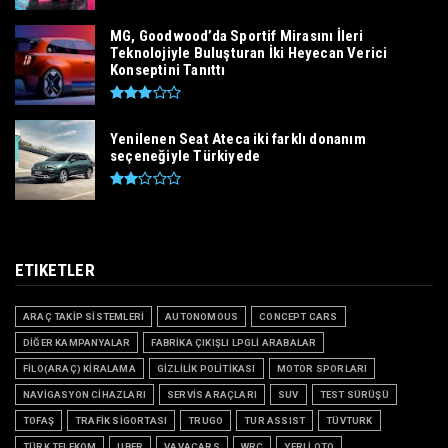
MG, Goodwood’da Sportif Mirasını İleri
Teknolojiyle Buluşturan İki Heyecan Verici
Konseptini Tanıttı
Yenilenen Seat Ateca iki farklı donanım
seçeneğiyle Türkiyede
ETIKETLER
ARAÇ TAKİP SİSTEMLERİ
AUTONOMOUS
CONCEPT CARS
DİĞER KAMPANYALAR
FABRİKA ÇIKIŞLI LPGLİ ARABALAR
FİLO(ARAÇ) KİRALAMA
GİZLİLİK POLİTİKASI
MOTOR SPORLARI
NAVİGASYON CİHAZLARI
SERVİS ARAÇLARI
SUV
TEST SÜRÜŞÜ
TOFAŞ
TRAFİK SİGORTASI
TRUGO
TUR ASSIST
TÜVTURK
TÜRK TELEKOM
UBER
VAVACARS
WRC
YERLİ OTO