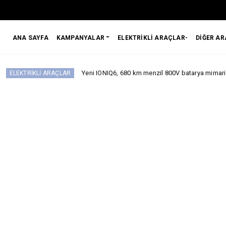
ANA SAYFA
KAMPANYALAR
ELEKTRİKLİ ARAÇLAR-
DİĞER A
Yeni IONIQ6, 680 km menzil 800V batarya mimarisiyle segment
Lİ ARAÇLAR