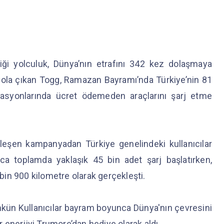
rdiği yolculuk, Dünya’nın etrafını 342 kez dolaşmaya
n yola çıkan Togg, Ramazan Bayramı’nda Türkiye’nin 81
istasyonlarında ücret ödemeden araçlarını şarj etme
kleşen kampanyadan Türkiye genelindeki kullanıcılar
nca toplamda yaklaşık 45 bin adet şarj başlatırken,
 bin 900 kilometre olarak gerçekleşti.
ün Kullanıcılar bayram boyunca Dünya'nın çevresini
enerjiyi Trumore’dan hediye olarak aldı.