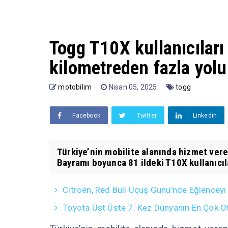
Togg T10X kullanıcılar
kilometreden fazla yolu 
motobilim
Nisan 05, 2025
togg
Facebook
Twitter
Linkedin
Türkiye’nin mobilite alanında hizmet ver
Bayramı boyunca 81 ildeki T10X kullanıcıl
Citroën, Red Bull Uçuş Günü'nde Eğlencey
Toyota Üst Üste 7. Kez Dünyanın En Çok O