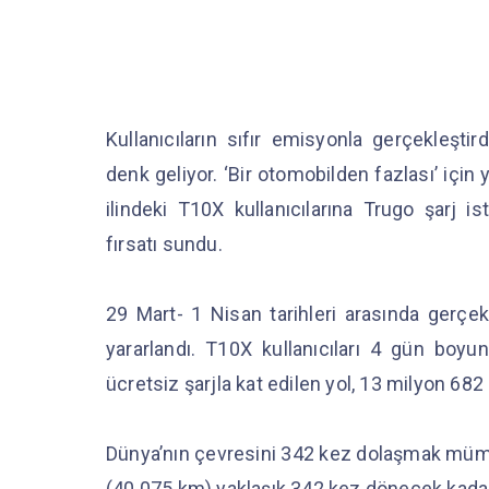
Kullanıcıların sıfır emisyonla gerçekleşti
denk geliyor. ‘Bir otomobilden fazlası’ içi
ilindeki T10X kullanıcılarına Trugo şarj 
fırsatı sundu.
29 Mart- 1 Nisan tarihleri arasında gerçe
yararlandı. T10X kullanıcıları 4 gün boyu
ücretsiz şarjla kat edilen yol, 13 milyon 682
Dünya’nın çevresini 342 kez dolaşmak mümk
(40.075 km) yaklaşık 342 kez dönecek kadar 