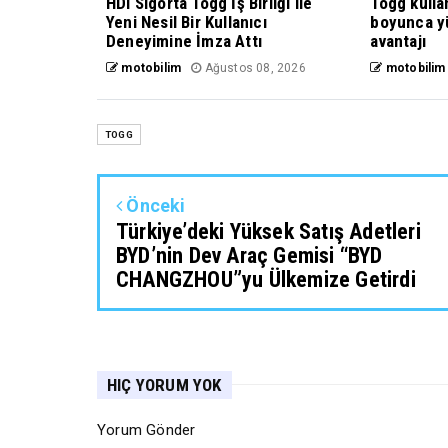
HDI Sigorta Togg İş Birliği ile
Togg kulla
Yeni Nesil Bir Kullanıcı
boyunca yü
Deneyimine İmza Attı
avantajı
motobilim
Ağustos 08, 2026
motobilim
TOGG
Önceki
Türkiye’deki Yüksek Satış Adetleri
BYD’nin Dev Araç Gemisi “BYD
CHANGZHOU”yu Ülkemize Getirdi
HIÇ YORUM YOK
Yorum Gönder