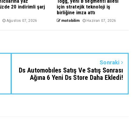
nıcılarına yaz
Togg, yeni B segmenti ailesi
zde 20 indirimli şarj
için stratejik teknoloji iş
birliğine imza attı
Ağustos 07, 2026
motobilim
Haziran 07, 2026
Sonraki
Ds Automobıles Satış Ve Satış Sonrası
Ağına 6 Yeni Ds Store Daha Ekledi!