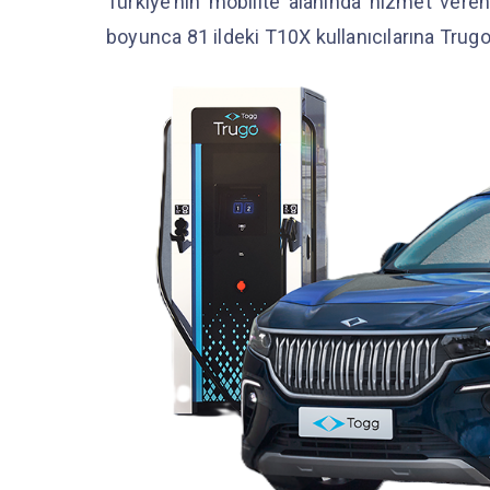
Türkiye’nin mobilite alanında hizmet vere
boyunca 81 ildeki T10X kullanıcılarına Trugo