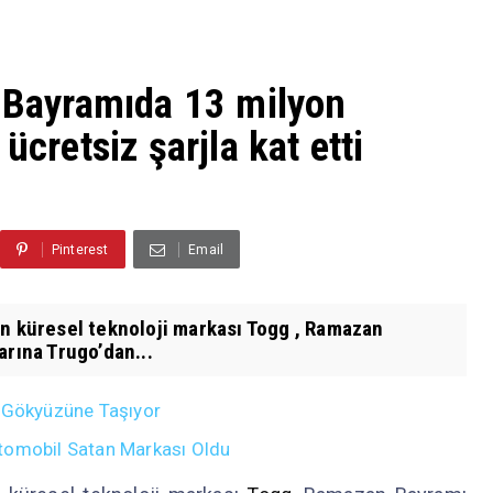
ı Bayramıda 13 milyon
ücretsiz şarjla kat etti
Pinterest
Email
en küresel teknoloji markası Togg , Ramazan
arına Trugo’dan...
i Gökyüzüne Taşıyor
tomobil Satan Markası Oldu