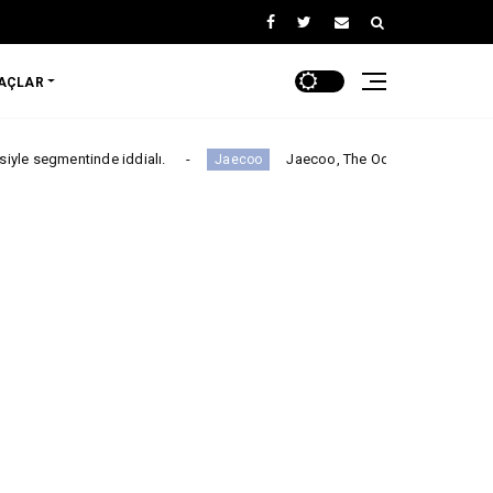
RAÇLAR
inde iddialı.
Jaecoo, The Odyssey ile Global İş Birliğini D
Jaecoo