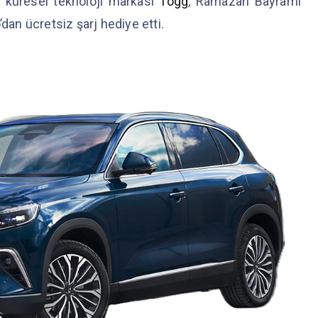
n küresel teknoloji markası
Togg
, Ramazan Bayramı
’dan ücretsiz şarj hediye etti.