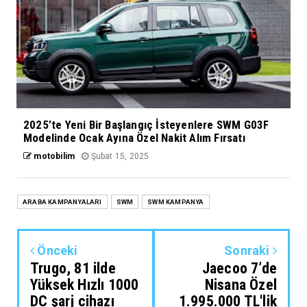
2025’te Yeni Bir Başlangıç İsteyenlere SWM G03F
Modelinde Ocak Ayına Özel Nakit Alım Fırsatı
motobilim
Şubat 15, 2025
ARABA KAMPANYALARI
SWM
SWM KAMPANYA
Önceki
Sonraki
Trugo, 81 ilde
Jaecoo 7’de
Yüksek Hızlı 1000
Nisana Özel
DC şarj cihazı
1.995.000 TL'lik