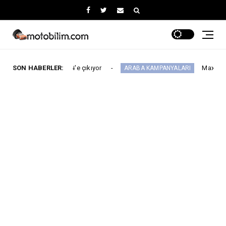
ayısı 64'e çıkıyor
SON HABERLER:
Maxus Modellerinde Ağus
ARABA KAMPANYALARI