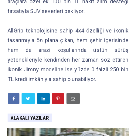
araçlara özel ek 100 bin TL nakit alım desteği
fırsatıyla SUV severleri bekliyor.
AllGrip teknolojisine sahip 4x4 özelliği ve ikonik
tasarımıyla ön plana çıkan, hem şehir içerisinde
hem de arazi koşullarında üstün sürüş
yetenekleriyle kendinden her zaman söz ettiren
ikonik Jimny modeline ise yüzde 0 faizli 250 bin
TL kredi imkânıyla sahip olunabiliyor.
ALAKALI YAZILAR