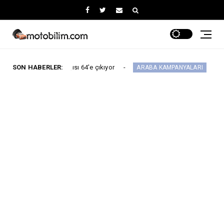
sı sayısı 64'e çıkıyor
SON HABERLER:
Maxus Modellerinde A
ARABA KAMPANYALARI