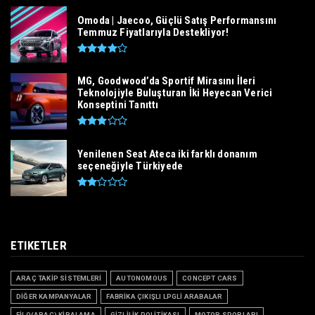
Omoda | Jaecoo, Güçlü Satış Performansını
Temmuz Fiyatlarıyla Destekliyor!
MG, Goodwood’da Sportif Mirasını İleri
Teknolojiyle Buluşturan İki Heyecan Verici
Konseptini Tanıttı
Yenilenen Seat Ateca iki farklı donanım
seçeneğiyle Türkiyede
ETIKETLER
ARAÇ TAKİP SİSTEMLERİ
AUTONOMOUS
CONCEPT CARS
DİĞER KAMPANYALAR
FABRİKA ÇIKIŞLI LPGLİ ARABALAR
FİLO(ARAÇ) KİRALAMA
GİZLİLİK POLİTİKASI
MOTOR SPORLARI