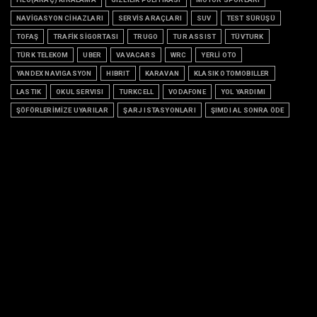
NAVİGASYON CİHAZLARI
SERVİS ARAÇLARI
SUV
TEST SÜRÜŞÜ
TOFAŞ
TRAFİK SİGORTASI
TRUGO
TUR ASSIST
TÜVTURK
TÜRK TELEKOM
UBER
VAVACARS
WRC
YERLİ OTO
YANDEX NAVIGASYON
HIBRIT
KARAVAN
KLASIK OTOMOBILLER
LASTIK
OKUL SERVISI
TURKCELL
VODAFONE
YOL YARDIMI
ŞÖFÖRLERİMİZE UYARILAR
ŞARJ ISTASYONLARI
ŞIMDI AL SONRA ÖDE