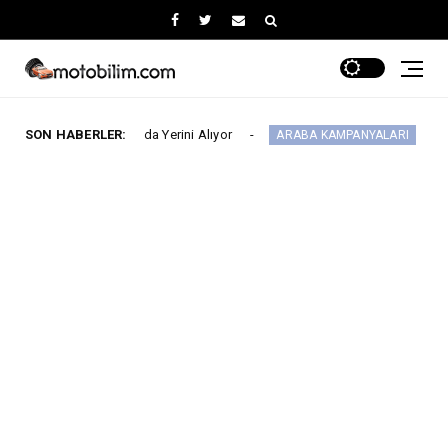
Fuarı’nda Yerini Alıyor
SON HABERLER:
MG 2.290.000 TL’de
ARABA KAMPANYALARI