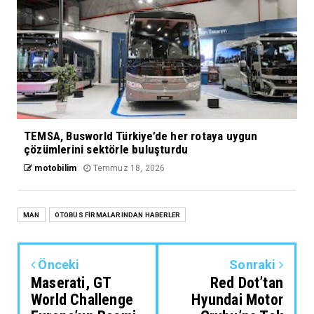
TEMSA, Busworld Türkiye’de her rotaya uygun
çözümlerini sektörle buluşturdu
motobilim
Temmuz 18, 2026
MAN
OTOBÜS FİRMALARINDAN HABERLER
Önceki
Sonraki
Maserati, GT
Red Dot’tan
World Challenge
Hyundai Motor