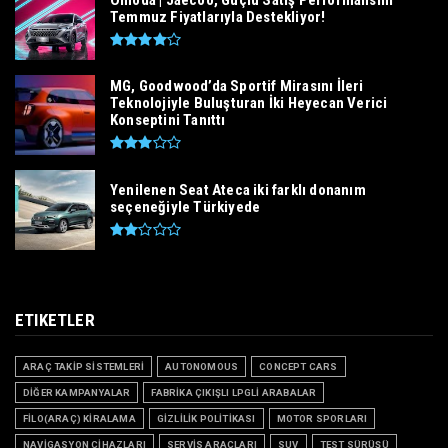
Temmuz Fiyatlarıyla Destekliyor!
MG, Goodwood’da Sportif Mirasını İleri
Teknolojiyle Buluşturan İki Heyecan Verici
Konseptini Tanıttı
Yenilenen Seat Ateca iki farklı donanım
seçeneğiyle Türkiyede
ETIKETLER
ARAÇ TAKİP SİSTEMLERİ
AUTONOMOUS
CONCEPT CARS
DİĞER KAMPANYALAR
FABRİKA ÇIKIŞLI LPGLİ ARABALAR
FİLO(ARAÇ) KİRALAMA
GİZLİLİK POLİTİKASI
MOTOR SPORLARI
NAVİGASYON CİHAZLARI
SERVİS ARAÇLARI
SUV
TEST SÜRÜŞÜ