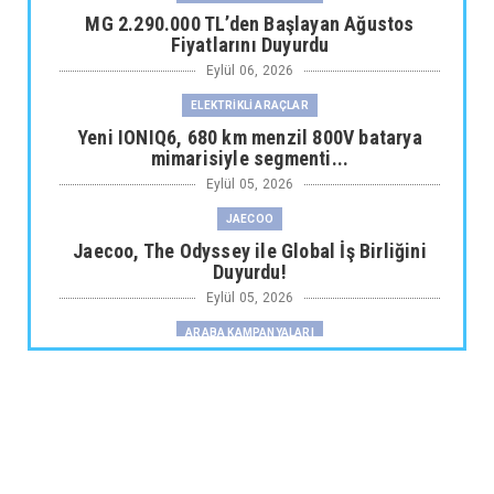
MG 2.290.000 TL’den Başlayan Ağustos
Fiyatlarını Duyurdu
Eylül 06, 2026
ELEKTRİKLİ ARAÇLAR
Yeni IONIQ6, 680 km menzil 800V batarya
mimarisiyle segmenti...
Eylül 05, 2026
JAECOO
Jaecoo, The Odyssey ile Global İş Birliğini
Duyurdu!
Eylül 05, 2026
ARABA KAMPANYALARI
Fiat Professional’dan 1 Milyon tl’ye Varan
Finansman Desteği...
Eylül 05, 2026
SKYWELL
Skywell'den Açıklama