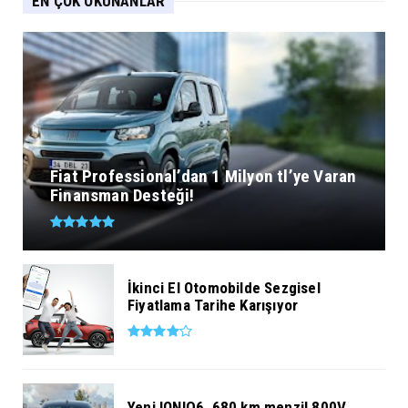
EN ÇOK OKUNANLAR
Fiat Professional’dan 1 Milyon tl’ye Varan
Finansman Desteği!
İkinci El Otomobilde Sezgisel
Fiyatlama Tarihe Karışıyor
Yeni IONIQ6, 680 km menzil 800V