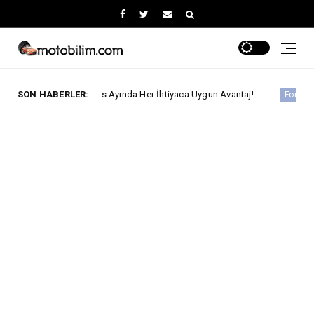
ta Ağustos Ayında Her İhtiyaca Uygun Avantaj!
SON HABERLER:
Ford Tru
Ford Trucks