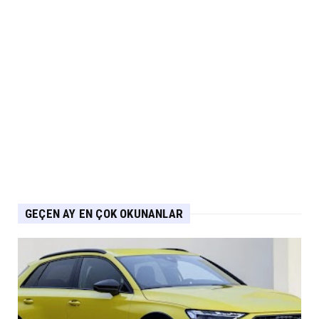
NİSSAN
Nissan Qashqai e-POWER’den Guinness
Dünya Rekoru Tek Depoyla...
Eylül 07, 2026
AUDİ
Audi Nuvolari 405 günde geliştirildi
Eylül 06, 2026
GEÇEN AY EN ÇOK OKUNANLAR