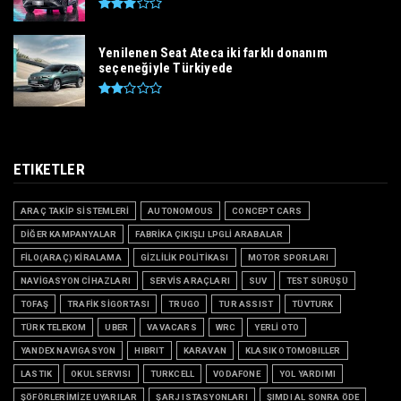
Yenilenen Seat Ateca iki farklı donanım
seçeneğiyle Türkiyede
ETIKETLER
ARAÇ TAKİP SİSTEMLERİ
AUTONOMOUS
CONCEPT CARS
DİĞER KAMPANYALAR
FABRİKA ÇIKIŞLI LPGLİ ARABALAR
FİLO(ARAÇ) KİRALAMA
GİZLİLİK POLİTİKASI
MOTOR SPORLARI
NAVİGASYON CİHAZLARI
SERVİS ARAÇLARI
SUV
TEST SÜRÜŞÜ
TOFAŞ
TRAFİK SİGORTASI
TRUGO
TUR ASSIST
TÜVTURK
TÜRK TELEKOM
UBER
VAVACARS
WRC
YERLİ OTO
YANDEX NAVIGASYON
HIBRIT
KARAVAN
KLASIK OTOMOBILLER
LASTIK
OKUL SERVISI
TURKCELL
VODAFONE
YOL YARDIMI
ŞÖFÖRLERİMİZE UYARILAR
ŞARJ ISTASYONLARI
ŞIMDI AL SONRA ÖDE