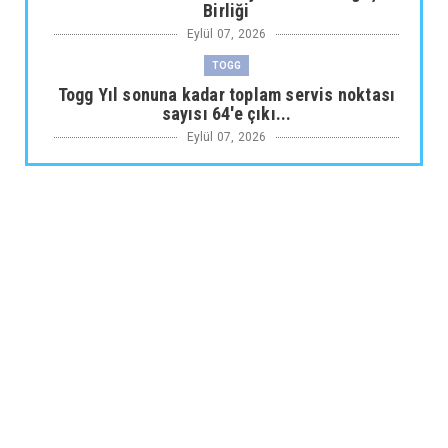
Birliği
Eylül 07, 2026
TOGG
Togg Yıl sonuna kadar toplam servis noktası
sayısı 64'e çıkı...
Eylül 07, 2026
ARABA KAMPANYALARI
Maxus Modellerinde Ağustosa Özel
1.199.000 Tl’den Başlayan B...
Eylül 07, 2026
ARABA KAMPANYALARI
Citroën Modellerinde Ağustosa Özel
Avantajlı Kredi İmkânları...
Eylül 07, 2026
MUSATTI MOTOR
Musatti Motor Carbot, Kingpow ve Off Track
ile Ürün Gamını G...
Eylül 07, 2026