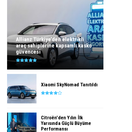
Allianz Türkiye’den elektrikli
araç sahiplerine kapsamlı kasko
güvencesi
Xiaomi SkyNomad Tanıtıldı
Citroën'den Yılın İlk
Yarısında Güçlü Büyüme
Performansı