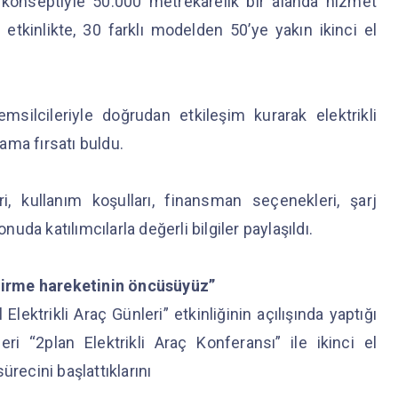
 konseptiyle 50.000 metrekarelik bir alanda hizmet
etkinlikte, 30 farklı modelden 50’ye yakın ikinci el
emsilcileriyle doğrudan etkileşim kurarak elektrikli
rama fırsatı buldu.
eri, kullanım koşulları, finansman seçenekleri, şarj
nuda katılımcılarla değerli bilgiler paylaşıldı.
ndirme hareketinin öncüsüyüz”
Elektrikli Araç Günleri” etkinliğinin açılışında yaptığı
ri “2plan Elektrikli Araç Konferansı” ile ikinci el
sürecini başlattıklarını