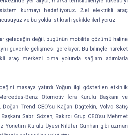
kezinde yer alıyor, marka temsilcileriyle tüketiciyi
sistem kurmayı hedefliyoruz. 2.el elektrikli araç
cüsüyüz ve bu yolda istikrarlı şekilde ilerliyoruz.
raçlar geleceğin değil, bugünün mobilite çözümü haline
 aynı güvenle gelişmesi gerekiyor. Bu bilinçle hareket
trikli araç merkezi olma yolunda sağlam adımlarla
eceğini masaya yatırdı Yoğun ilgi gösterilen etkinlik
, Mercedes-Benz Otomotiv İcra Kurulu Başkanı ve
, Doğan Trend CEO’su Kağan Dağtekin, Volvo Satış
i Başkanı Sabri Sözen, Bakırcı Grup CEO’su Mehmet
z Yönetim Kurulu Üyesi Nilüfer Günhan gibi uzman