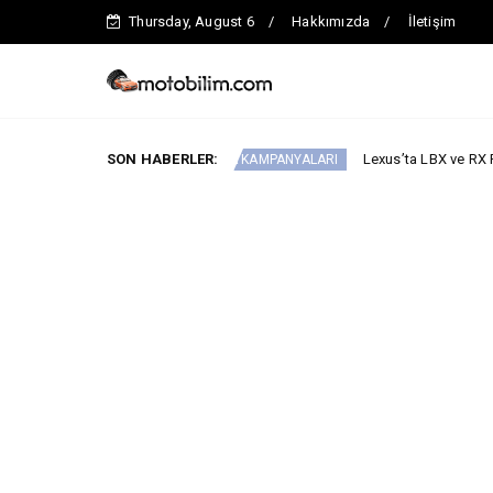
Thursday, August 6
Hakkımızda
İletişim
 Attı!
SON HABERLER:
Lexus’ta LBX ve RX Performance Hybr
ARABA KAMPANYALARI