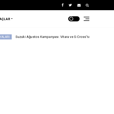
RAÇLAR
 Ağustos Kampanyası: Vitara ve S-Cross’ta Özel Fiyatlar, 0 Faizli Kredi ve T