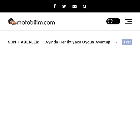
Ağustos Ayında Her İhtiyaca Uygun Avantaj!
SON HABERLER:
Ford Trucks
Ford Trucks