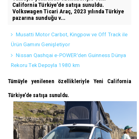
California Türkiye’de satışa sunuldu.
Volkswagen Ticari Araç, 2023 yılında Türkiye
pazarına sunduğu v...
Musatti Motor Carbot, Kingpow ve Off Track ile
Ürün Gamını Genişletiyor
Nissan Qashqai e-POWER’den Guinness Dünya
Rekoru Tek Depoyla 1980 km
Tümüyle yenilenen özellikleriyle Yeni California
Türkiye’de satışa sunuldu.