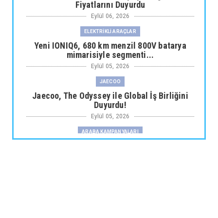
Fiyatlarını Duyurdu
Eylül 06, 2026
ELEKTRİKLİ ARAÇLAR
Yeni IONIQ6, 680 km menzil 800V batarya
mimarisiyle segmenti...
Eylül 05, 2026
JAECOO
Jaecoo, The Odyssey ile Global İş Birliğini
Duyurdu!
Eylül 05, 2026
ARABA KAMPANYALARI
Fiat Professional’dan 1 Milyon tl’ye Varan
Finansman Desteği...
Eylül 05, 2026
SKYWELL
Skywell'den Açıklama
Eylül 05, 2026