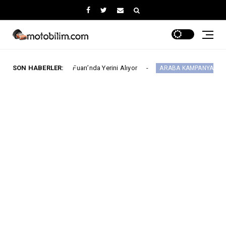
omobil Fuarı’nda Yerini Alıyor
SON HABERLER:
MG 2.290.00
ARABA KAMPANYALARI