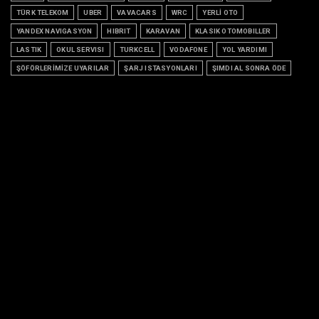
TÜRK TELEKOM
UBER
VAVACARS
WRC
YERLİ OTO
YANDEX NAVIGASYON
HIBRIT
KARAVAN
KLASIK OTOMOBILLER
LASTIK
OKUL SERVISI
TURKCELL
VODAFONE
YOL YARDIMI
ŞÖFÖRLERİMİZE UYARILAR
ŞARJ ISTASYONLARI
ŞIMDI AL SONRA ÖDE