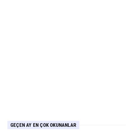
ARABA KAMPANYALARI
Ds N°4’te Ağustos Kampanyası
Eylül 05, 2026
2.EL
İkinci El Otomobilde Sezgisel Fiyatlama
Tarihe Karışıyor
Eylül 04, 2026
CHERY
Chery 20 Milyon Araç ile Aylık 200 Bin
Adedin Üzerinde İhrac...
Eylül 04, 2026
GEÇEN AY EN ÇOK OKUNANLAR