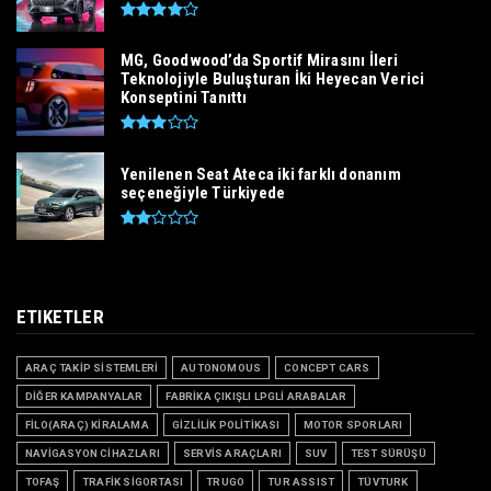
MG, Goodwood’da Sportif Mirasını İleri
Teknolojiyle Buluşturan İki Heyecan Verici
Konseptini Tanıttı
Yenilenen Seat Ateca iki farklı donanım
seçeneğiyle Türkiyede
ETIKETLER
ARAÇ TAKİP SİSTEMLERİ
AUTONOMOUS
CONCEPT CARS
DİĞER KAMPANYALAR
FABRİKA ÇIKIŞLI LPGLİ ARABALAR
FİLO(ARAÇ) KİRALAMA
GİZLİLİK POLİTİKASI
MOTOR SPORLARI
NAVİGASYON CİHAZLARI
SERVİS ARAÇLARI
SUV
TEST SÜRÜŞÜ
TOFAŞ
TRAFİK SİGORTASI
TRUGO
TUR ASSIST
TÜVTURK