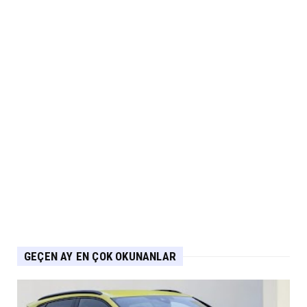
MUSATTI MOTOR
Musatti Motor Carbot, Kingpow ve Off Track
ile Ürün Gamını G...
Eylül 07, 2026
NİSSAN
Nissan Qashqai e-POWER’den Guinness
Dünya Rekoru Tek Depoyla...
Eylül 07, 2026
AUDİ
Audi Nuvolari 405 günde geliştirildi
Eylül 06, 2026
GEÇEN AY EN ÇOK OKUNANLAR