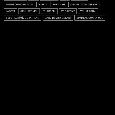
YANDEX NAVIGASYON
HIBRIT
KARAVAN
KLASIK OTOMOBILLER
LASTIK
OKUL SERVISI
TURKCELL
VODAFONE
YOL YARDIMI
ŞÖFÖRLERİMİZE UYARILAR
ŞARJ ISTASYONLARI
ŞIMDI AL SONRA ÖDE