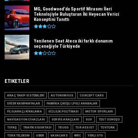
MG, Goodwood’da Sportif Mirasını İleri
Teknolojiyle Buluşturan İki Heyecan Verici
Konseptini Tanıttı
Yenilenen Seat Ateca iki farklı donanım
seçeneğiyle Türkiyede
ETIKETLER
ARAÇ TAKİP SİSTEMLERİ
AUTONOMOUS
CONCEPT CARS
DİĞER KAMPANYALAR
FABRİKA ÇIKIŞLI LPGLİ ARABALAR
FİLO(ARAÇ) KİRALAMA
GİZLİLİK POLİTİKASI
MOTOR SPORLARI
NAVİGASYON CİHAZLARI
SERVİS ARAÇLARI
SUV
TEST SÜRÜŞÜ
TOFAŞ
TRAFİK SİGORTASI
TRUGO
TUR ASSIST
TÜVTURK
TÜRK TELEKOM
UBER
VAVACARS
WRC
YERLİ OTO