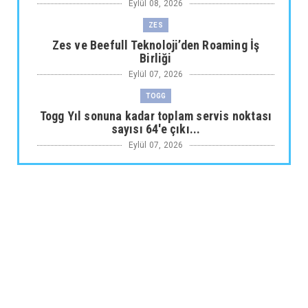
Eylül 08, 2026
ZES
Zes ve Beefull Teknoloji’den Roaming İş
Birliği
Eylül 07, 2026
TOGG
Togg Yıl sonuna kadar toplam servis noktası
sayısı 64'e çıkı...
Eylül 07, 2026
ARABA KAMPANYALARI
Maxus Modellerinde Ağustosa Özel
1.199.000 Tl’den Başlayan B...
Eylül 07, 2026
ARABA KAMPANYALARI
Citroën Modellerinde Ağustosa Özel
Avantajlı Kredi İmkânları...
Eylül 07, 2026