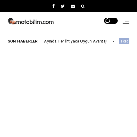
Ağustos Ayında Her İhtiyaca Uygun Avantaj!
SON HABERLER:
Ford Trucks
Ford Trucks