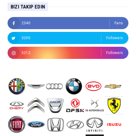
BIZI TAKIP EDIN
2340
Fans
3290
Followers
5212
Followers