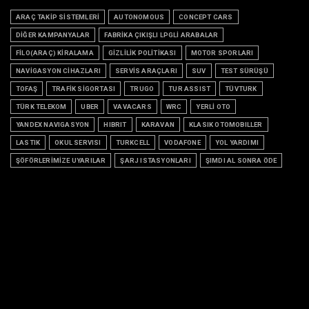
ARAÇ TAKİP SİSTEMLERİ
AUTONOMOUS
CONCEPT CARS
DİĞER KAMPANYALAR
FABRİKA ÇIKIŞLI LPGLİ ARABALAR
FİLO(ARAÇ) KİRALAMA
GİZLİLİK POLİTİKASI
MOTOR SPORLARI
NAVİGASYON CİHAZLARI
SERVİS ARAÇLARI
SUV
TEST SÜRÜŞÜ
TOFAŞ
TRAFİK SİGORTASI
TRUGO
TUR ASSIST
TÜVTURK
TÜRK TELEKOM
UBER
VAVACARS
WRC
YERLİ OTO
YANDEX NAVIGASYON
HIBRIT
KARAVAN
KLASIK OTOMOBILLER
LASTIK
OKUL SERVISI
TURKCELL
VODAFONE
YOL YARDIMI
ŞÖFÖRLERİMİZE UYARILAR
ŞARJ ISTASYONLARI
ŞIMDI AL SONRA ÖDE