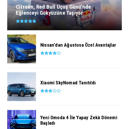
Citroën, Red Bull Uçuş Günü'nde
Eğlenceyi Gökyüzüne Taşıyor
Nissan'dan Ağustosa Özel Avantajlar
Xiaomi SkyNomad Tanıtıldı
Yeni Omoda 4 İle Yapay Zekâ Dönemi
Başladı