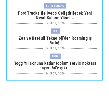
FORD TRUCKS
Ford Trucks İle Iveco Geliştirilecek Yeni
Nesil Kabine Yönel...
Eylül 08, 2026
ZES
Zes ve Beefull Teknoloji’den Roaming İş
Birliği
Eylül 07, 2026
TOGG
Togg Yıl sonuna kadar toplam servis noktası
sayısı 64'e çıkı...
Eylül 07, 2026
ARABA KAMPANYALARI
Maxus Modellerinde Ağustosa Özel
1.199.000 Tl’den Başlayan B...
Eylül 07, 2026
ARABA KAMPANYALARI