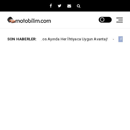
'ta Ağustos Ayında Her İhtiyaca Uygun Avantaj!
SON HABERLER:
Ford Tr
Ford Trucks