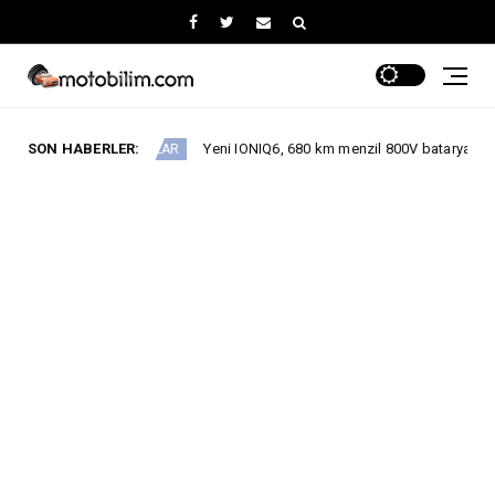
SON HABERLER:
Yeni IONIQ6, 680 km menzil 800V batarya mimarisiyle segment
Lİ ARAÇLAR