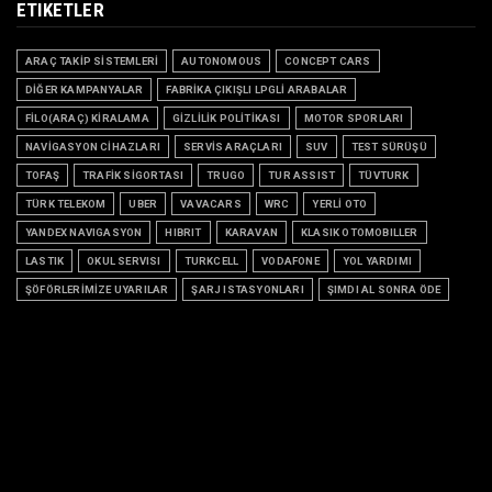
ETIKETLER
ARAÇ TAKİP SİSTEMLERİ
AUTONOMOUS
CONCEPT CARS
DİĞER KAMPANYALAR
FABRİKA ÇIKIŞLI LPGLİ ARABALAR
FİLO(ARAÇ) KİRALAMA
GİZLİLİK POLİTİKASI
MOTOR SPORLARI
NAVİGASYON CİHAZLARI
SERVİS ARAÇLARI
SUV
TEST SÜRÜŞÜ
TOFAŞ
TRAFİK SİGORTASI
TRUGO
TUR ASSIST
TÜVTURK
TÜRK TELEKOM
UBER
VAVACARS
WRC
YERLİ OTO
YANDEX NAVIGASYON
HIBRIT
KARAVAN
KLASIK OTOMOBILLER
LASTIK
OKUL SERVISI
TURKCELL
VODAFONE
YOL YARDIMI
ŞÖFÖRLERİMİZE UYARILAR
ŞARJ ISTASYONLARI
ŞIMDI AL SONRA ÖDE