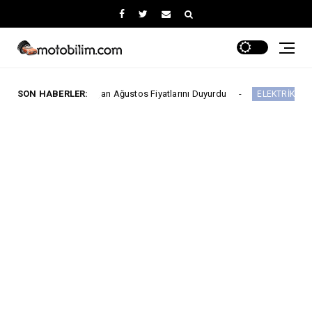
n Başlayan Ağustos Fiyatlarını Duyurdu
SON HABERLER:
Yeni 
ELEKTRİKLİ ARAÇLAR