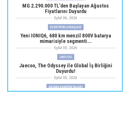
MG 2.290.000 TL’den Başlayan Ağustos
Fiyatlarını Duyurdu
Eylül 06, 2026
ELEKTRİKLİ ARAÇLAR
Yeni IONIQ6, 680 km menzil 800V batarya
mimarisiyle segmenti...
Eylül 05, 2026
JAECOO
Jaecoo, The Odyssey ile Global İş Birliğini
Duyurdu!
Eylül 05, 2026
ARABA KAMPANYALARI
Fiat Professional’dan 1 Milyon tl’ye Varan
Finansman Desteği...
Eylül 05, 2026
SKYWELL
Skywell'den Açıklama