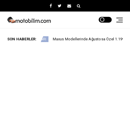
SON HABERLER:
Maxus Modellerinde Ağustosa Özel 1.199.000 Tl’den Başlayan 
ANYALARI