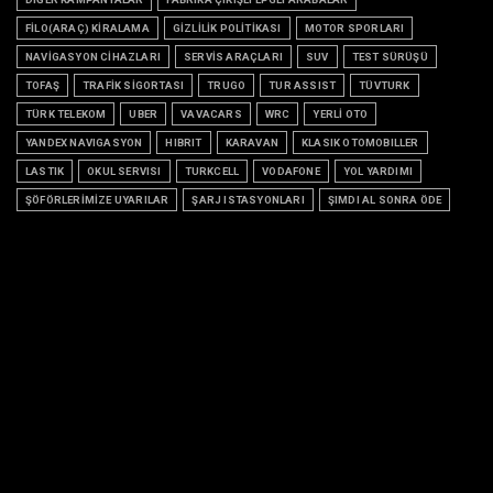
FİLO(ARAÇ) KİRALAMA
GİZLİLİK POLİTİKASI
MOTOR SPORLARI
NAVİGASYON CİHAZLARI
SERVİS ARAÇLARI
SUV
TEST SÜRÜŞÜ
TOFAŞ
TRAFİK SİGORTASI
TRUGO
TUR ASSIST
TÜVTURK
TÜRK TELEKOM
UBER
VAVACARS
WRC
YERLİ OTO
YANDEX NAVIGASYON
HIBRIT
KARAVAN
KLASIK OTOMOBILLER
LASTIK
OKUL SERVISI
TURKCELL
VODAFONE
YOL YARDIMI
ŞÖFÖRLERİMİZE UYARILAR
ŞARJ ISTASYONLARI
ŞIMDI AL SONRA ÖDE