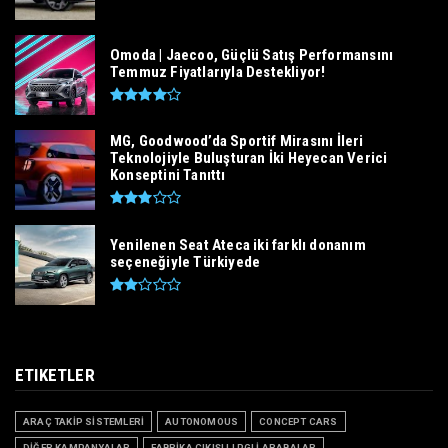
Omoda | Jaecoo, Güçlü Satış Performansını
Temmuz Fiyatlarıyla Destekliyor!
MG, Goodwood’da Sportif Mirasını İleri
Teknolojiyle Buluşturan İki Heyecan Verici
Konseptini Tanıttı
Yenilenen Seat Ateca iki farklı donanım
seçeneğiyle Türkiyede
ETIKETLER
ARAÇ TAKİP SİSTEMLERİ
AUTONOMOUS
CONCEPT CARS
DİĞER KAMPANYALAR
FABRİKA ÇIKIŞLI LPGLİ ARABALAR