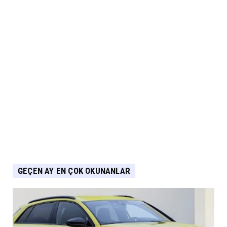
ARABA KAMPANYALARI
Suzuki Ağustos Kampanyası: Vitara ve S-
Cross’ta Özel Fiyatla...
Eylül 04, 2026
ARABA KAMPANYALARI
PEUGEOT Ağustos Kampanyası: 2008, 3008,
5008 ve E-208’de Sıf...
Eylül 04, 2026
GEÇEN AY EN ÇOK OKUNANLAR