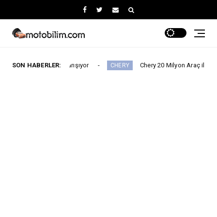
arihe Karışıyor
SON HABERLER:
Chery 20 Milyon Araç ile Aylık 200 Bin Aded
CHERY