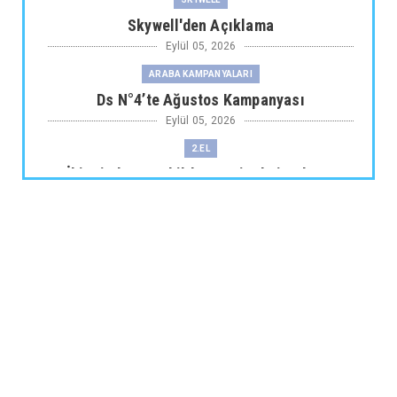
Skywell'den Açıklama
Eylül 05, 2026
ARABA KAMPANYALARI
Ds N°4’te Ağustos Kampanyası
Eylül 05, 2026
2.EL
İkinci El Otomobilde Sezgisel Fiyatlama
Tarihe Karışıyor
Eylül 04, 2026
CHERY
Chery 20 Milyon Araç ile Aylık 200 Bin
Adedin Üzerinde İhrac...
Eylül 04, 2026
ARABA KAMPANYALARI
Lexus’ta LBX ve RX Performance Hybrid
Modellerinde Özel Fiya...
Eylül 04, 2026