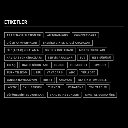
ETIKETLER
ARAÇ TAKİP SİSTEMLERİ
AUTONOMOUS
CONCEPT CARS
DİĞER KAMPANYALAR
FABRİKA ÇIKIŞLI LPGLİ ARABALAR
FİLO(ARAÇ) KİRALAMA
GİZLİLİK POLİTİKASI
MOTOR SPORLARI
NAVİGASYON CİHAZLARI
SERVİS ARAÇLARI
SUV
TEST SÜRÜŞÜ
TOFAŞ
TRAFİK SİGORTASI
TRUGO
TUR ASSIST
TÜVTURK
TÜRK TELEKOM
UBER
VAVACARS
WRC
YERLİ OTO
YANDEX NAVIGASYON
HIBRIT
KARAVAN
KLASIK OTOMOBILLER
LASTIK
OKUL SERVISI
TURKCELL
VODAFONE
YOL YARDIMI
ŞÖFÖRLERİMİZE UYARILAR
ŞARJ ISTASYONLARI
ŞIMDI AL SONRA ÖDE