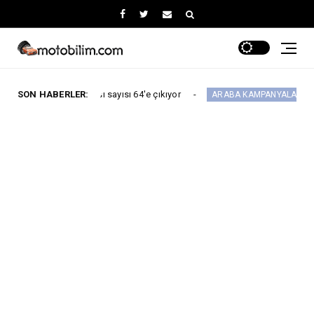
s noktası sayısı 64'e çıkıyor
SON HABERLER:
Maxus Modelle
ARABA KAMPANYALARI