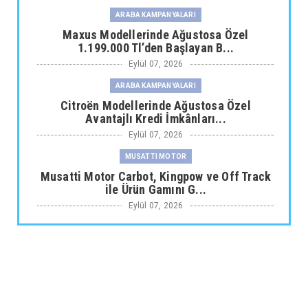
ARABA KAMPANYALARI
Maxus Modellerinde Ağustosa Özel
1.199.000 Tl’den Başlayan B...
Eylül 07, 2026
ARABA KAMPANYALARI
Citroën Modellerinde Ağustosa Özel
Avantajlı Kredi İmkânları...
Eylül 07, 2026
MUSATTI MOTOR
Musatti Motor Carbot, Kingpow ve Off Track
ile Ürün Gamını G...
Eylül 07, 2026
NİSSAN
Nissan Qashqai e-POWER’den Guinness
Dünya Rekoru Tek Depoyla...
Eylül 07, 2026
AUDİ