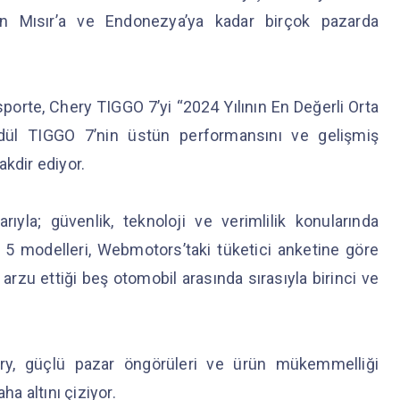
an Mısır’a ve Endonezya’ya kadar birçok pazarda
sporte, Chery TIGGO 7’yi “2024 Yılının En Değerli Orta
ödül TIGGO 7’nin üstün performansını ve gelişmiş
takdir ediyor.
yla; güvenlik, teknoloji ve verimlilik konularında
 modelleri, Webmotors’taki tüketici anketine göre
 arzu ettiği beş otomobil arasında sırasıyla birinci ve
y, güçlü pazar öngörüleri ve ürün mükemmelliği
ha altını çiziyor.