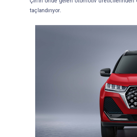
Çin’in önde gelen otomotiv üreticilerinden C
taçlandırıyor.