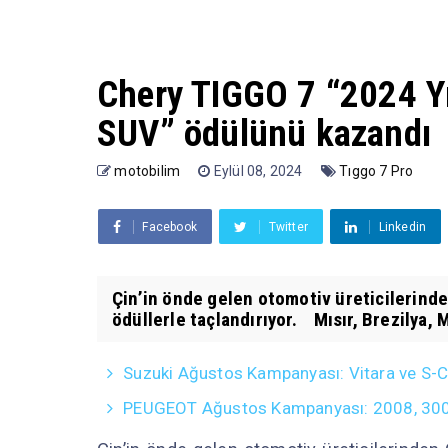
Chery TIGGO 7 “2024 Yı
SUV” ödülünü kazandı
motobilim
Eylül 08, 2024
Tıggo 7 Pro
Facebook
Twitter
Linkedin
Çin’in önde gelen otomotiv üreticilerinde
ödüllerle taçlandırıyor. Mısır, Brezilya, M
Suzuki Ağustos Kampanyası: Vitara ve S-Cro
PEUGEOT Ağustos Kampanyası: 2008, 3008, 5