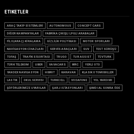
ETIKETLER
ARAÇ TAKİP SİSTEMLERİ
AUTONOMOUS
CONCEPT CARS
DİĞER KAMPANYALAR
FABRİKA ÇIKIŞLI LPGLİ ARABALAR
FİLO(ARAÇ) KİRALAMA
GİZLİLİK POLİTİKASI
MOTOR SPORLARI
NAVİGASYON CİHAZLARI
SERVİS ARAÇLARI
SUV
TEST SÜRÜŞÜ
TOFAŞ
TRAFİK SİGORTASI
TRUGO
TUR ASSIST
TÜVTURK
TÜRK TELEKOM
UBER
VAVACARS
WRC
YERLİ OTO
YANDEX NAVIGASYON
HIBRIT
KARAVAN
KLASIK OTOMOBILLER
LASTIK
OKUL SERVISI
TURKCELL
VODAFONE
YOL YARDIMI
ŞÖFÖRLERİMİZE UYARILAR
ŞARJ ISTASYONLARI
ŞIMDI AL SONRA ÖDE