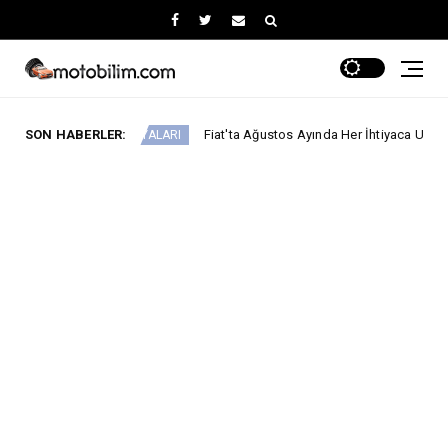
SON HABERLER:
Fiat'ta Ağustos Ayında Her İhtiyaca Uygun Avantaj!
AMPANYALARI