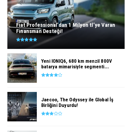
Fiat Professional’dan 1 Milyon tl’ye Varan
Finansman Desteği!
Yeni IONIQ6, 680 km menzil 800V
batarya mimarisiyle segmenti...
Jaecoo, The Odyssey ile Global İş
Birliğini Duyurdu!