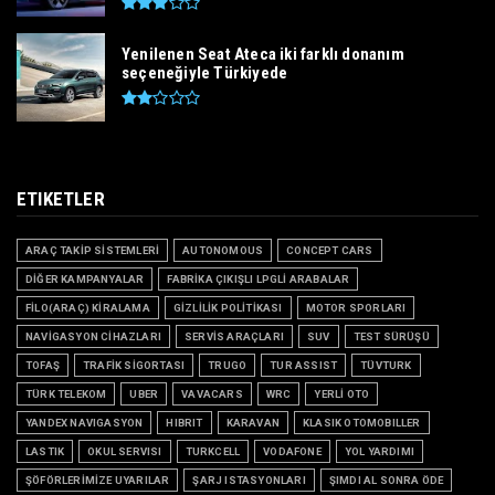
Yenilenen Seat Ateca iki farklı donanım
seçeneğiyle Türkiyede
ETIKETLER
ARAÇ TAKİP SİSTEMLERİ
AUTONOMOUS
CONCEPT CARS
DİĞER KAMPANYALAR
FABRİKA ÇIKIŞLI LPGLİ ARABALAR
FİLO(ARAÇ) KİRALAMA
GİZLİLİK POLİTİKASI
MOTOR SPORLARI
NAVİGASYON CİHAZLARI
SERVİS ARAÇLARI
SUV
TEST SÜRÜŞÜ
TOFAŞ
TRAFİK SİGORTASI
TRUGO
TUR ASSIST
TÜVTURK
TÜRK TELEKOM
UBER
VAVACARS
WRC
YERLİ OTO
YANDEX NAVIGASYON
HIBRIT
KARAVAN
KLASIK OTOMOBILLER
LASTIK
OKUL SERVISI
TURKCELL
VODAFONE
YOL YARDIMI
ŞÖFÖRLERİMİZE UYARILAR
ŞARJ ISTASYONLARI
ŞIMDI AL SONRA ÖDE