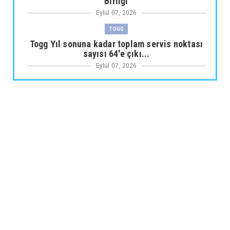
Birliği
Eylül 07, 2026
TOGG
Togg Yıl sonuna kadar toplam servis noktası
sayısı 64'e çıkı...
Eylül 07, 2026
ARABA KAMPANYALARI
Maxus Modellerinde Ağustosa Özel
1.199.000 Tl’den Başlayan B...
Eylül 07, 2026
ARABA KAMPANYALARI
Citroën Modellerinde Ağustosa Özel
Avantajlı Kredi İmkânları...
Eylül 07, 2026
MUSATTI MOTOR
Musatti Motor Carbot, Kingpow ve Off Track
ile Ürün Gamını G...
Eylül 07, 2026