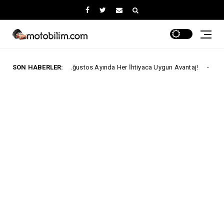
Fiat'ta Ağustos Ayında Her İhtiyaca Uygun Avantaj!
SON HABERLER:
Ford Trucks