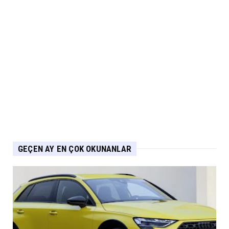
NİSSAN
Nissan Qashqai e-POWER’den Guinness
Dünya Rekoru Tek Depoyla...
Eylül 07, 2026
AUDİ
Audi Nuvolari 405 günde geliştirildi
Eylül 06, 2026
GEÇEN AY EN ÇOK OKUNANLAR