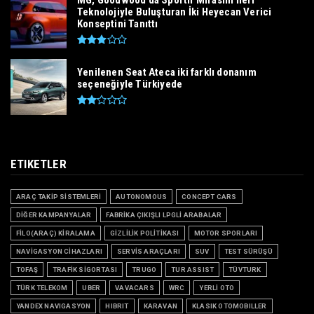
Teknolojiyle Buluşturan İki Heyecan Verici
Konseptini Tanıttı
Yenilenen Seat Ateca iki farklı donanım
seçeneğiyle Türkiyede
ETIKETLER
ARAÇ TAKİP SİSTEMLERİ
AUTONOMOUS
CONCEPT CARS
DİĞER KAMPANYALAR
FABRİKA ÇIKIŞLI LPGLİ ARABALAR
FİLO(ARAÇ) KİRALAMA
GİZLİLİK POLİTİKASI
MOTOR SPORLARI
NAVİGASYON CİHAZLARI
SERVİS ARAÇLARI
SUV
TEST SÜRÜŞÜ
TOFAŞ
TRAFİK SİGORTASI
TRUGO
TUR ASSIST
TÜVTURK
TÜRK TELEKOM
UBER
VAVACARS
WRC
YERLİ OTO
YANDEX NAVIGASYON
HIBRIT
KARAVAN
KLASIK OTOMOBILLER