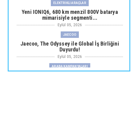
ELEKTRİKLİ ARAÇLAR
Yeni IONIQ6, 680 km menzil 800V batarya
mimarisiyle segmenti...
Eylül 05, 2026
JAECOO
Jaecoo, The Odyssey ile Global İş Birliğini
Duyurdu!
Eylül 05, 2026
ARABA KAMPANYALARI
Fiat Professional’dan 1 Milyon tl’ye Varan
Finansman Desteği...
Eylül 05, 2026
SKYWELL
Skywell'den Açıklama
Eylül 05, 2026
ARABA KAMPANYALARI
Ds N°4’te Ağustos Kampanyası