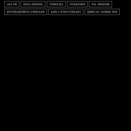
LASTIK
OKUL SERVISI
TURKCELL
VODAFONE
YOL YARDIMI
ŞÖFÖRLERİMİZE UYARILAR
ŞARJ ISTASYONLARI
ŞIMDI AL SONRA ÖDE