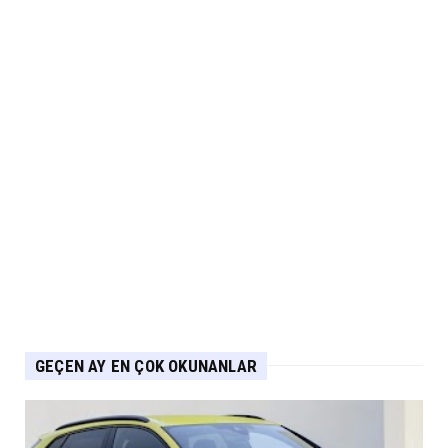
Eylül 05, 2026
2.EL
İkinci El Otomobilde Sezgisel Fiyatlama
Tarihe Karışıyor
Eylül 04, 2026
CHERY
Chery 20 Milyon Araç ile Aylık 200 Bin
Adedin Üzerinde İhrac...
Eylül 04, 2026
GEÇEN AY EN ÇOK OKUNANLAR