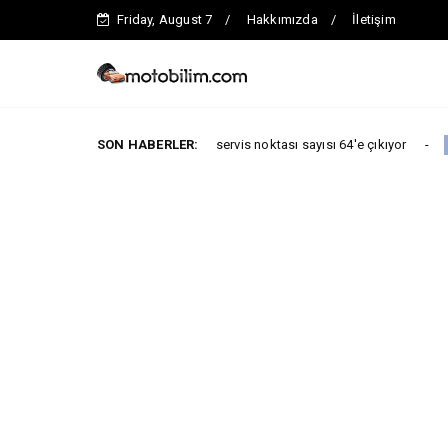
Friday, August 7
Hakkımızda
İletişim
onuna kadar toplam servis noktası sayısı 64'e çıkıyor
SON HABERLER:
ARABA KAMPAN