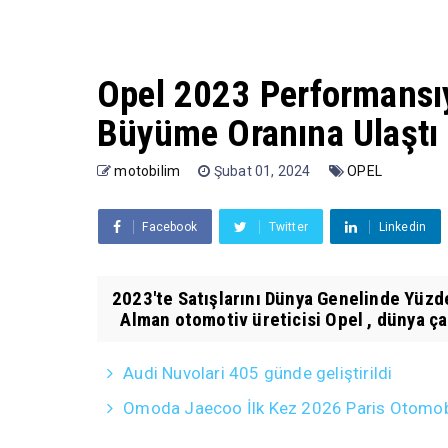
Opel 2023 Performansıy
Büyüme Oranına Ulaştı
motobilim
Şubat 01, 2024
OPEL
Facebook
Twitter
Linkedin
2023'te Satışlarını Dünya Genelinde Yüzd
Alman otomotiv üreticisi Opel , dünya çap
Audi Nuvolari 405 günde geliştirildi
Omoda Jaecoo İlk Kez 2026 Paris Otomobil 