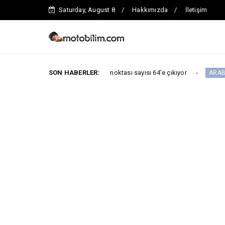
Saturday, August 8
Hakkımızda
İletişim
kadar toplam servis noktası sayısı 64'e çıkıyor
SON HABERLER:
ARABA KAMPANYALAR