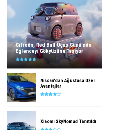
Citroën, Red Bull Uçuş Günü'nde
Eğlenceyi Gökyüzüne Taşıyor
Nissan'dan Ağustosa Özel
Avantajlar
Xiaomi SkyNomad Tanıtıldı