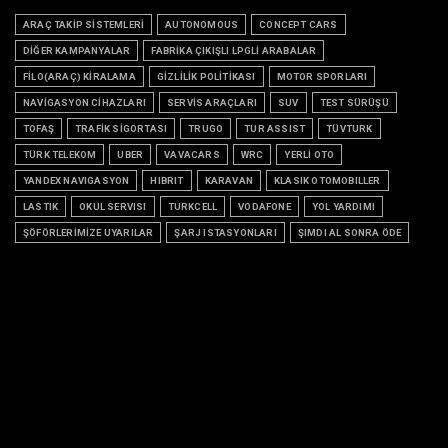
ARAÇ TAKİP SİSTEMLERİ
AUTONOMOUS
CONCEPT CARS
DİĞER KAMPANYALAR
FABRİKA ÇIKIŞLI LPGLİ ARABALAR
FİLO(ARAÇ) KİRALAMA
GİZLİLİK POLİTİKASI
MOTOR SPORLARI
NAVİGASYON CİHAZLARI
SERVİS ARAÇLARI
SUV
TEST SÜRÜŞÜ
TOFAŞ
TRAFİK SİGORTASI
TRUGO
TUR ASSIST
TÜVTURK
TÜRK TELEKOM
UBER
VAVACARS
WRC
YERLİ OTO
YANDEX NAVIGASYON
HIBRIT
KARAVAN
KLASIK OTOMOBILLER
LASTIK
OKUL SERVISI
TURKCELL
VODAFONE
YOL YARDIMI
ŞÖFÖRLERİMİZE UYARILAR
ŞARJ ISTASYONLARI
ŞIMDI AL SONRA ÖDE